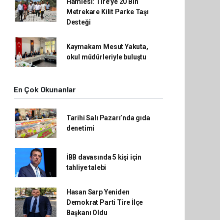
Hamlesi: Tire'ye 20 Bin
Metrekare Kilit Parke Taşı
Desteği
Kaymakam Mesut Yakuta,
okul müdürleriyle buluştu
En Çok Okunanlar
Tarihi Salı Pazarı’nda gıda
denetimi
İBB davasında 5 kişi için
tahliye talebi
Hasan Sarp Yeniden
Demokrat Parti Tire İlçe
Başkanı Oldu