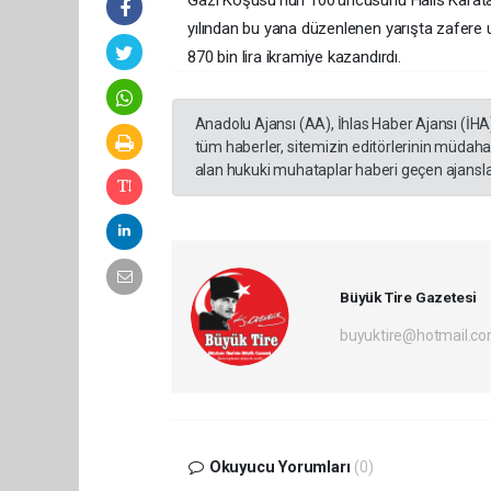
Gazi Koşusu'nun 100’üncüsünü Halis Karataş
yılından bu yana düzenlenen yarışta zafere u
870 bin lira ikramiye kazandırdı.
Anadolu Ajansı (AA), İhlas Haber Ajansı (İHA
tüm haberler, sitemizin editörlerinin müdaha
alan hukuki muhataplar haberi geçen ajanslar
Büyük Tire Gazetesi
buyuktire@hotmail.c
Okuyucu Yorumları
(0)