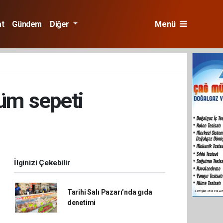
at
Gündem
Diğer
Menü
şüm sepeti
İlginizi Çekebilir
Tarihi Salı Pazarı’nda gıda
denetimi