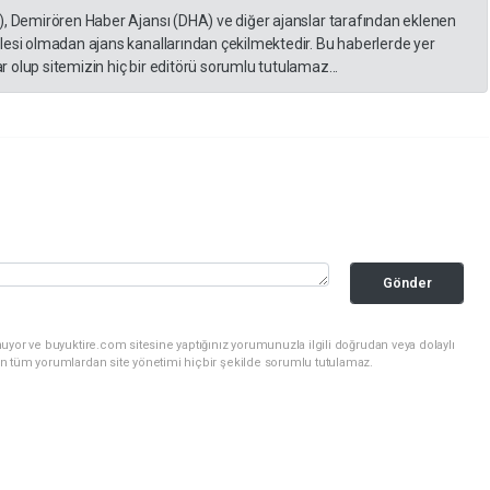
), Demirören Haber Ajansı (DHA) ve diğer ajanslar tarafından eklenen
lesi olmadan ajans kanallarından çekilmektedir. Bu haberlerde yer
 olup sitemizin hiç bir editörü sorumlu tutulamaz...
Gönder
uyor ve buyuktire.com sitesine yaptığınız yorumunuzla ilgili doğrudan veya dolaylı
n tüm yorumlardan site yönetimi hiçbir şekilde sorumlu tutulamaz.