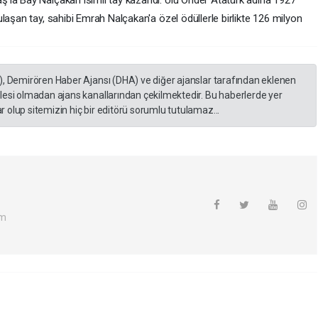
'la Bay Nalçakan isimli tay kazandı. Ulu Önder Atatürk adına 1927
laşan tay, sahibi Emrah Nalçakan'a özel ödüllerle birlikte 126 milyon
), Demirören Haber Ajansı (DHA) ve diğer ajanslar tarafından eklenen
lesi olmadan ajans kanallarından çekilmektedir. Bu haberlerde yer
 olup sitemizin hiç bir editörü sorumlu tutulamaz...
om