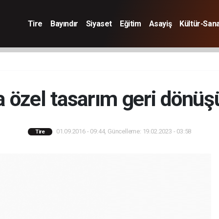
Tire
Bayındır
Siyaset
Eğitim
Asayiş
Kültür-San
a özel tasarım geri dönü
01.09.2016 - 09:44, Güncelleme: 19.02.2023 - 03:58
Tire