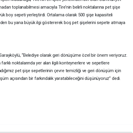
madan toplanabilmesi amacıyla Tire’nin belirli noktalarına pet şişe
yük boy sepeti yerleştirdi. Ortalama olarak 500 şişe kapasiteli
nden bu yana büyük ilgi göstererek boş pet şişelerini sepete atmaya
u Sarayköylü, “Belediye olarak geri dönüşüme özel bir önem veriyoruz.
farklı noktalarında yer alan ilgili konteynerlere ve sepetlere
adığımız pet şişe sepetlerinin çevre temizliği ve geri dönüşüm için
üşüm açısından bir farkındalık yaratabileceğini düşünüyoruz” dedi.