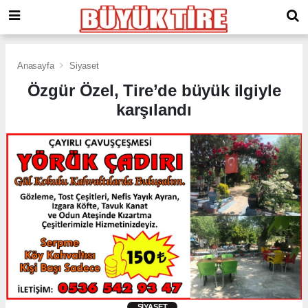
meritking
giriş
kingroyal
giriş
Anasayfa
Siyaset
Özgür Özel, Tire’de büyük ilgiyle
karşılandı
SIYASET