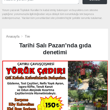
Yorum yazarak Topluluk Kuralları’nı kabul etmiş bulunuyor ve buyuktire.com sitesine
yaptığınız yorumunuzla ilgili doğrudan veya dolaylı tüm sorumluluğu tek başınıza
üstleniyorsunuz. Yazılan tüm yorumlardan site yönetimi hiçbir şekilde sorumlu tutulamaz.
Anasayfa
Tire
Tarihi Salı Pazarı’nda gıda
denetimi