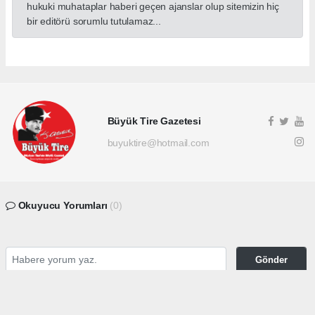
hukuki muhataplar haberi geçen ajanslar olup sitemizin hiç
bir editörü sorumlu tutulamaz...
Büyük Tire Gazetesi
buyuktire@hotmail.com
Okuyucu Yorumları
(0)
Gönder
Yorum yazarak Topluluk Kuralları’nı kabul etmiş bulunuyor ve buyuktire.com sitesine
yaptığınız yorumunuzla ilgili doğrudan veya dolaylı tüm sorumluluğu tek başınıza
üstleniyorsunuz. Yazılan tüm yorumlardan site yönetimi hiçbir şekilde sorumlu tutulamaz.