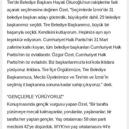
Tire’de Belediye Başkanı Hayati Okuroğlu’nun rakiplerine fark
açarak seçilmesine değinen Özel, “Seçimlerde İzmir’de 31
belediye başkan adayı gösterdik, büyükşehir dahil. 29 belediye
başkanımız seçildi. Tire Belediye Başkanımız, büyük bir
başarıyla seçildi. Kendisini kutluyorum. Hepinize ayrı ayrı
teşekkür ediyorum. Cumhuriyet Halk Partisi’nin 31 Mart
zaferine katkı koyan, tüm belediye başkanları Cumhuriyet Halk
Partisi’nin öz evlatlarıdır. Özgür Özel, Cumhuriyet Halk
Partisi’nin öz evladıdır. Biz başkanlarımızla kol kola iktidara
yürüyoruz iktidara. Tire İlçe Örgütümüze, Tire Belediye
Başkanımıza, Meclis Üyelerimize ve Tire’nin ve İzmir’in
seçilmiş il başkanına sonuna kadar sahip çıkıyoruz.” dedi.
“GENÇLERLE YÜRÜYORUZ”
Konuşmasında gençlik vurgusu yapan Özel, “Bir tarafta
yürümeye mecali kalmayanlar, yorulanlar, yaşlananlar; bir
tarafta her yaştan gençler. Yaş ortalaması 58 olan parti
meclisini 42’ye düşürdük. MYK’nın yaş ortalamasını 44’e