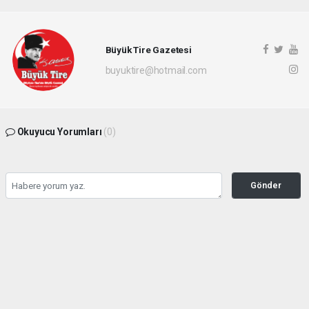
Büyük Tire Gazetesi
buyuktire@hotmail.com
Okuyucu Yorumları
(0)
Gönder
Yorum yazarak Topluluk Kuralları’nı kabul etmiş bulunuyor ve buyuktire.com
sitesine yaptığınız yorumunuzla ilgili doğrudan veya dolaylı tüm sorumluluğu tek
başınıza üstleniyorsunuz. Yazılan tüm yorumlardan site yönetimi hiçbir şekilde
sorumlu tutulamaz.
Anasayfa
Siyaset