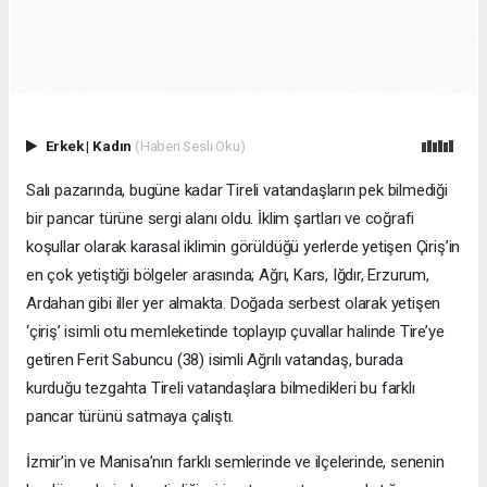
Erkek
|
Kadın
(Haberi Sesli Oku)
Salı pazarında, bugüne kadar Tireli vatandaşların pek bilmediği
bir pancar türüne sergi alanı oldu. İklim şartları ve coğrafi
koşullar olarak karasal iklimin görüldüğü yerlerde yetişen Çiriş’in
en çok yetiştiği bölgeler arasında; Ağrı, Kars, Iğdır, Erzurum,
Ardahan gibi iller yer almakta. Doğada serbest olarak yetişen
‘çiriş’ isimli otu memleketinde toplayıp çuvallar halinde Tire’ye
getiren Ferit Sabuncu (38) isimli Ağrılı vatandaş, burada
kurduğu tezgahta Tireli vatandaşlara bilmedikleri bu farklı
pancar türünü satmaya çalıştı.
İzmir’in ve Manisa’nın farklı semlerinde ve ilçelerinde, senenin