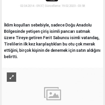
02.04.2014 - 09:37, Güncelleme: 19.02.2023 - 03:58
İklim koşulları sebebiyle, sadece Doğu Anadolu
Bölgesinde yetişen çiriş isimli pancarı satmak
üzere Tireye getiren Ferit Sabuncu isimli vatandaş,
Tirelilerin ilk kez karşılaştıkları bu otu çok merak
ettiğini, birçok kişinin de denemek için satın aldığını
belirtti.