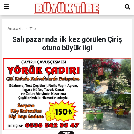
meritking
giriş
kingroyal
giriş
Anasayfa
Tire
Salı pazarında ilk kez görülen Çiriş
otuna büyük ilgi
TIRE