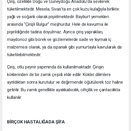
Çiriş, özellikle Doğu ve Güneydoğu Anadolu’da sevilerek
tüketilmektedir. Mesela; Sivas’ta en çok kuzu kulağıyla birlikte
yağlı ve soğanlı olarak pişirilmektedir. Bayburt yemekleri
arasında “Çirişli Bulgur” meşhurdur. Hele de kavurma ile
pişirildiğinde tadına doyulmaz. Ayrıca çiriş yaprakları,
maydonoz gibi börek ve gözlemelerde sade ve kıymalı iç
malzemesi olarak, ya da ıspanak gibi yumurtayla kavrularak da
tüketilebilmektedir.
Çiriş, otlu peynir yapımında da kullanılmaktadır. Çirişin
köklerinden de bir zamk çeşidi elde edilir. Kökler dilimlere
ayrıldıktan sonra kurutulur ve değirmende öğütülerek toz haline
getirilir. Bu zamk genellikle ayakkabıcılık, ciltçilik ve çantacılıkta
kullanılır.
BİRÇOK HASTALIĞADA ŞİFA