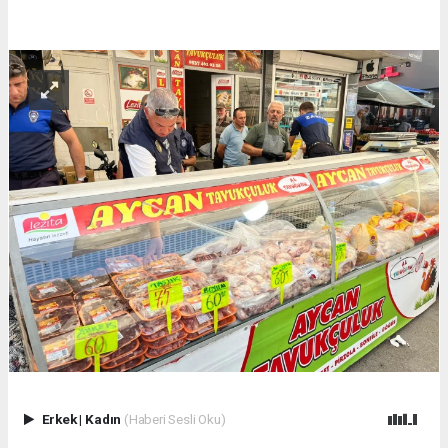
Erkek
|
Kadın
(Haberi Sesli Oku)