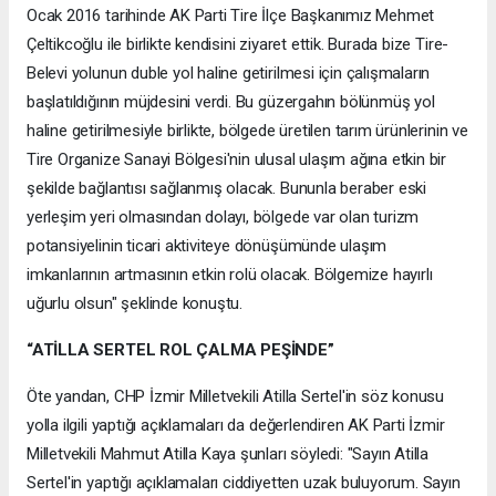
Ocak 2016 tarihinde AK Parti Tire İlçe Başkanımız Mehmet
Çeltikcoğlu ile birlikte kendisini ziyaret ettik. Burada bize Tire-
Belevi yolunun duble yol haline getirilmesi için çalışmaların
başlatıldığının müjdesini verdi. Bu güzergahın bölünmüş yol
haline getirilmesiyle birlikte, bölgede üretilen tarım ürünlerinin ve
Tire Organize Sanayi Bölgesi'nin ulusal ulaşım ağına etkin bir
şekilde bağlantısı sağlanmış olacak. Bununla beraber eski
yerleşim yeri olmasından dolayı, bölgede var olan turizm
potansiyelinin ticari aktiviteye dönüşümünde ulaşım
imkanlarının artmasının etkin rolü olacak. Bölgemize hayırlı
uğurlu olsun" şeklinde konuştu.
“ATİLLA SERTEL ROL ÇALMA PEŞİNDE”
Öte yandan, CHP İzmir Milletvekili Atilla Sertel'in söz konusu
yolla ilgili yaptığı açıklamaları da değerlendiren AK Parti İzmir
Milletvekili Mahmut Atilla Kaya şunları söyledi: "Sayın Atilla
Sertel'in yaptığı açıklamaları ciddiyetten uzak buluyorum. Sayın