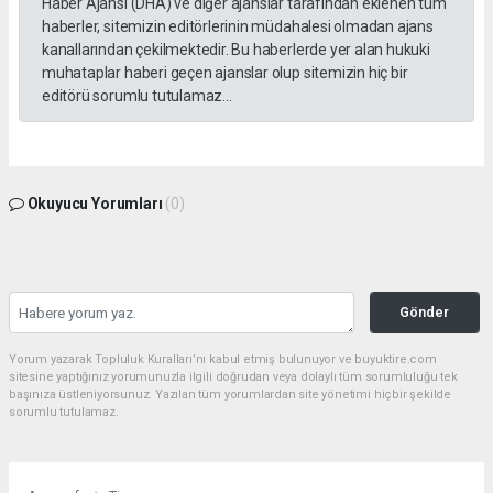
Haber Ajansı (DHA) ve diğer ajanslar tarafından eklenen tüm
haberler, sitemizin editörlerinin müdahalesi olmadan ajans
kanallarından çekilmektedir. Bu haberlerde yer alan hukuki
muhataplar haberi geçen ajanslar olup sitemizin hiç bir
editörü sorumlu tutulamaz...
Okuyucu Yorumları
(0)
Gönder
Yorum yazarak Topluluk Kuralları’nı kabul etmiş bulunuyor ve buyuktire.com
sitesine yaptığınız yorumunuzla ilgili doğrudan veya dolaylı tüm sorumluluğu tek
başınıza üstleniyorsunuz. Yazılan tüm yorumlardan site yönetimi hiçbir şekilde
sorumlu tutulamaz.