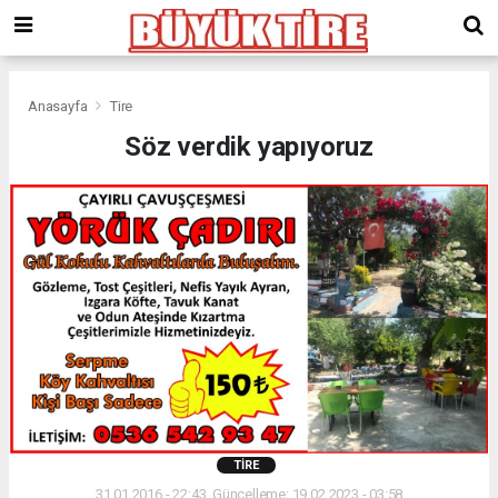
meritking
giriş
kingroyal
giriş
Anasayfa
Tire
Söz verdik yapıyoruz
TIRE
31.01.2016 - 22:43, Güncelleme: 19.02.2023 - 03:58