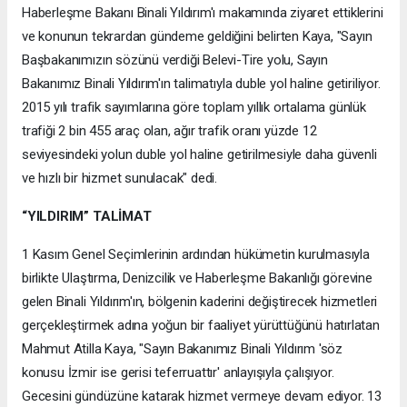
Haberleşme Bakanı Binali Yıldırım'ı makamında ziyaret ettiklerini
ve konunun tekrardan gündeme geldiğini belirten Kaya, "Sayın
Başbakanımızın sözünü verdiği Belevi-Tire yolu, Sayın
Bakanımız Binali Yıldırım'ın talimatıyla duble yol haline getiriliyor.
2015 yılı trafik sayımlarına göre toplam yıllık ortalama günlük
trafiği 2 bin 455 araç olan, ağır trafik oranı yüzde 12
seviyesindeki yolun duble yol haline getirilmesiyle daha güvenli
ve hızlı bir hizmet sunulacak" dedi.
“YILDIRIM” TALİMAT
1 Kasım Genel Seçimlerinin ardından hükümetin kurulmasıyla
birlikte Ulaştırma, Denizcilik ve Haberleşme Bakanlığı görevine
gelen Binali Yıldırım'ın, bölgenin kaderini değiştirecek hizmetleri
gerçekleştirmek adına yoğun bir faaliyet yürüttüğünü hatırlatan
Mahmut Atilla Kaya, "Sayın Bakanımız Binali Yıldırım 'söz
konusu İzmir ise gerisi teferruattır' anlayışıyla çalışıyor.
Gecesini gündüzüne katarak hizmet vermeye devam ediyor. 13