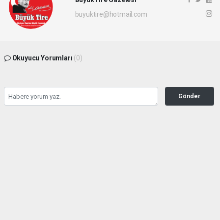
buyuktire@hotmail.com
Okuyucu Yorumları
(0)
Gönder
Yorum yazarak Topluluk Kuralları’nı kabul etmiş bulunuyor ve buyuktire.com
sitesine yaptığınız yorumunuzla ilgili doğrudan veya dolaylı tüm sorumluluğu tek
başınıza üstleniyorsunuz. Yazılan tüm yorumlardan site yönetimi hiçbir şekilde
sorumlu tutulamaz.
Anasayfa
Gündem
İBB davasında 5 kişi için tahliye
talebi