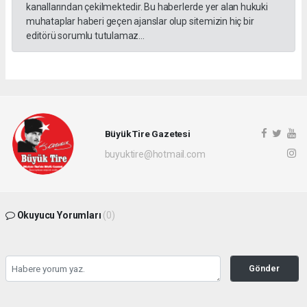
kanallarından çekilmektedir. Bu haberlerde yer alan hukuki
muhataplar haberi geçen ajanslar olup sitemizin hiç bir
editörü sorumlu tutulamaz...
Büyük Tire Gazetesi
buyuktire@hotmail.com
Okuyucu Yorumları
(0)
Gönder
Yorum yazarak Topluluk Kuralları’nı kabul etmiş bulunuyor ve buyuktire.com