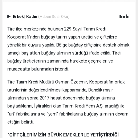
Erkek
|
Kadın
(Haberi Sesli Oku)
Tire ilçe merkezinde bulunan 229 Sayılı Tarım Kredi
Kooperatifi’nden buğday tarımı yapan üretici ve çiftçilere
yönelik bir duyuru yapıldı. Bölge buğday çiftçisine destek olmak
amaçlı başlatılan buğday alımının sürdüğü ifade edildi. Tireli
buğday üreticilerinin zamanında harekete geçmeleri ve
müracaatta bulunmaları istendi.
Tire Tarım Kredi Müdürü Osman Özdemir; Kooperatifin ortak
ürünlerinin değerlendirilmesi kapsamında; Danelik mısır
alımından sonra 2017 hasat döneminde buğday alımına
başladıklarını, İştirakleri olan Tarım Kredi Yem A.Ş. aracılığı ile
“un” fabrikalarına ve “yem” fabrikalarına buğday alımının devam
ettiğini belirtti.
“ÇİFTÇİLERİMİZİN BÜYÜK EMEKLERLE YETİŞTİRDİĞİ