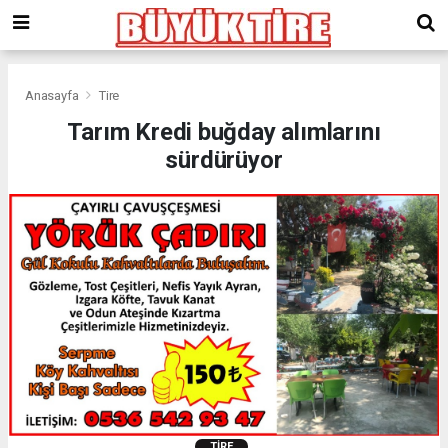
meritking
giriş
kingroyal
giriş
Anasayfa
Tire
Tarım Kredi buğday alımlarını
sürdürüyor
TIRE