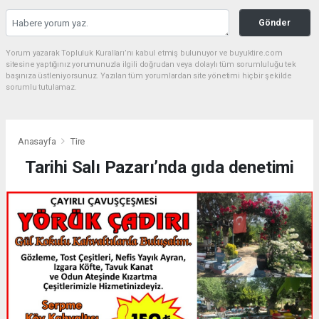
Gönder
Yorum yazarak Topluluk Kuralları’nı kabul etmiş bulunuyor ve buyuktire.com
sitesine yaptığınız yorumunuzla ilgili doğrudan veya dolaylı tüm sorumluluğu tek
başınıza üstleniyorsunuz. Yazılan tüm yorumlardan site yönetimi hiçbir şekilde
sorumlu tutulamaz.
Anasayfa
Tire
Tarihi Salı Pazarı’nda gıda denetimi