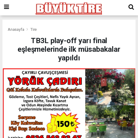
meritking
giriş
kingroyal
giriş
Anasayfa
Tire
TB3L play-off yarı final
eşleşmelerinde ilk müsabakalar
yapıldı