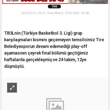
TIRE
30.04.2014 - 09:41, Güncelleme: 19.02.2023 - 03:58
TB3Lnin (Türkiye Basketbol 3. Ligi) grup
karşılaşmaları kısmını geçemeyen temsilcimiz Tire
Belediyesporun devam edemediği play-off
aşamasının çeyrek final bölümü geçtiğimiz
haftalarda gerçekleşmiş ve 24 takım, 12ye
düşmüştü.