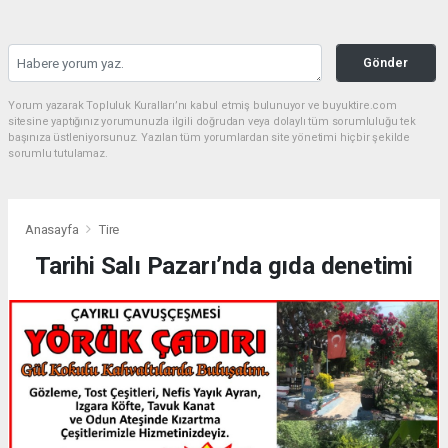
Gönder
Yorum yazarak Topluluk Kuralları’nı kabul etmiş bulunuyor ve buyuktire.com
sitesine yaptığınız yorumunuzla ilgili doğrudan veya dolaylı tüm sorumluluğu tek
başınıza üstleniyorsunuz. Yazılan tüm yorumlardan site yönetimi hiçbir şekilde
sorumlu tutulamaz.
Anasayfa
Tire
Tarihi Salı Pazarı’nda gıda denetimi