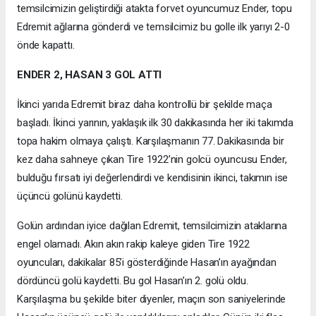
temsilcimizin geliştirdiği atakta forvet oyuncumuz Ender, topu
Edremit ağlarına gönderdi ve temsilcimiz bu golle ilk yarıyı 2-0
önde kapattı.
ENDER 2, HASAN 3 GOL ATTI
İkinci yarıda Edremit biraz daha kontrollü bir şekilde maça
başladı. İkinci yarının, yaklaşık ilk 30 dakikasında her iki takımda
topa hakim olmaya çalıştı. Karşılaşmanın 77. Dakikasında bir
kez daha sahneye çıkan Tire 1922’nin golcü oyuncusu Ender,
bulduğu fırsatı iyi değerlendirdi ve kendisinin ikinci, takımın ise
üçüncü golünü kaydetti.
Golün ardından iyice dağılan Edremit, temsilcimizin ataklarına
engel olamadı. Akın akın rakip kaleye giden Tire 1922
oyuncuları, dakikalar 85’i gösterdiğinde Hasan’ın ayağından
dördüncü golü kaydetti. Bu gol Hasan’ın 2. golü oldu.
Karşılaşma bu şekilde biter diyenler, maçın son saniyelerinde