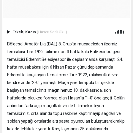
Erkek
|
Kadın
(Haberi Sesli Oku)
Bölgesel Amatör Lig (BAL) 8. Grup’ta mücadeleden ilçemiz
temsilcisi Tire 1922, bitime son 3 hafta kala Balıkesir bölgesi
temsilcisi Edremit Belediyespor ile deplasmanda karşılaştı. 24.
hafta müsabakası için 6 Nisan Pazar günü deplasmanda
Edremit’le karşılaşan temsilcimiz Tire 1922, rakibini ilk devre
kendi evinde ‘2-0’ yenmişti. Maça yine tempolu bir şekilde
başlayan temsilcimiz maçın henüz 10. dakikasında, son
haftalarda oldukça formda olan Hasan’la ‘1-0’ öne geçti. Golün
ardından farkı açıp maçı ilk devrede bitirmek isteyen
temsilcimiz, orta alanda topu rakibine kaptırmayıp sağdan ve
soldan yaptığı ortalarda altı pasta oyuncuları buluşturarak rakip
kalede tehlikeler yarattı. Karşılaşmanın 25. dakikasında