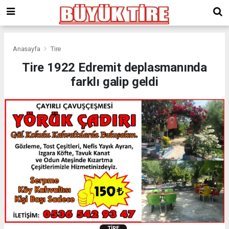
meritking
giriş
kingroyal
giriş
Anasayfa
Tire
Tire 1922 Edremit deplasmanında
farklı galip geldi
TIRE