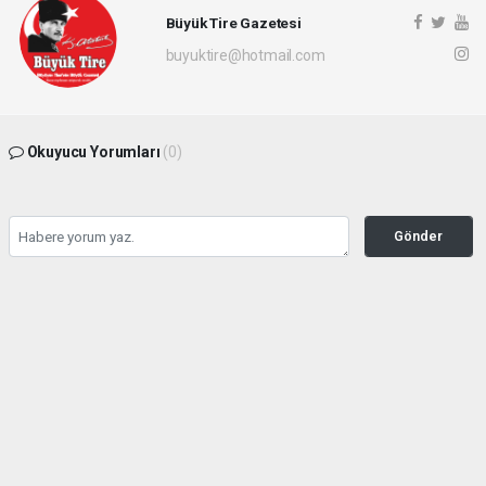
Büyük Tire Gazetesi
buyuktire@hotmail.com
Okuyucu Yorumları
(0)
Gönder
Yorum yazarak Topluluk Kuralları’nı kabul etmiş bulunuyor ve buyuktire.com
sitesine yaptığınız yorumunuzla ilgili doğrudan veya dolaylı tüm sorumluluğu tek
başınıza üstleniyorsunuz. Yazılan tüm yorumlardan site yönetimi hiçbir şekilde
sorumlu tutulamaz.
Anasayfa
Gündem
İBB davasında 5 kişi için tahliye