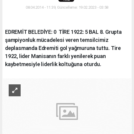
08.04.2014 - 11:39, Güncelleme: 19.02.2023 - 03:58
EDREMİT BELEDİYE: 0  TİRE 1922: 5 BAL 8. Grupta
şampiyonluk mücadelesi veren temsilcimiz
deplasmanda Edremiti gol yağmuruna tuttu. Tire
1922, lider Manisanın farklı yenilerek puan
kaybetmesiyle liderlik koltuğuna oturdu.