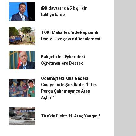
İBB davasında 5 kişi için
tahliye talebi
TOKİ Mahallesi’nde kapsamlı
temizlik ve çevre düzenlemesi
Bahçeli'den Eylemdeki
Öğretmenlere Destek
Ödemiş'teki Kına Gecesi
Cinayetinde Şok İfade: "İstek
Parça Çalınmayınca Ateş
Açtım"
Tire'de Elektrikli Araç Yangını!