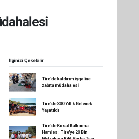
üdahalesi
İlginizi Çekebilir
Tire’de kaldırım işgaline
zabıta müdahalesi
Tire’de 800 Yıllık Gelenek
Yaşatıldı
Tire'de Kırsal Kalkınma
Hamlesi: Tire'ye 20 Bin
Metrekare Kilit Parke Taşı