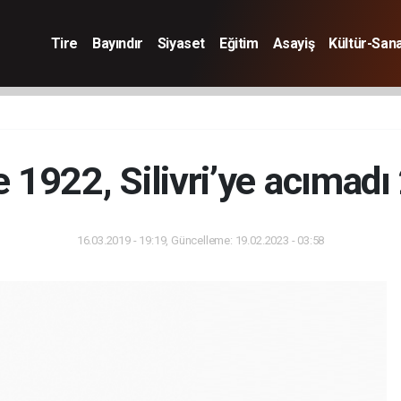
Tire
Bayındır
Siyaset
Eğitim
Asayiş
Kültür-San
e 1922, Silivri’ye acımadı
16.03.2019 - 19:19, Güncelleme: 19.02.2023 - 03:58