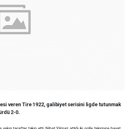
esi veren Tire 1922, galibiyet serisini ligde tutunmak
ürdü 2-0.
akın taraftar takip etti. Nihat Yılmaz attığı iki golle takımına hayat