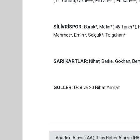
(71 Yunus), Celal***, Emrah***, Furkan***,
SİLİVRİSPOR:
Burak*, Metin*( 46 Taner*), 
Mehmet*, Emin*, Selçuk*, Tolgahan*
SARI KARTLAR:
Nihat, Berke, Gökhan, Bertu
GOLLER:
Dk.8 ve 20 Nihat Yılmaz
Anadolu Ajansı (AA), İhlas Haber Ajansı (İHA