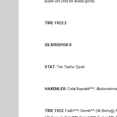
puanı üst üste bir arada gördü.
TİRE 1922:2
SİLİVRİSPOR:0
STAT:
Tire Tayfur Çiçek
HAKEMLER:
Celal Bayraklı***, Abdurrah
TİRE 1922:
Fatih***, Semih** (46 Bertuğ), 