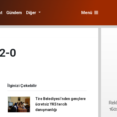
at
Gündem
Diğer
Menü
 2-0
İlginizi Çekebilir
Tire Belediyesi’nden gençlere
ücretsiz YKS tercih
danışmanlığı