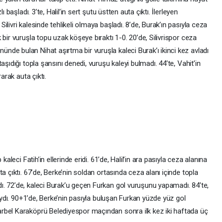
 başladı. 3’te, Halil’in sert şutu üstten auta çıktı. İlerleyen
livri kalesinde tehlikeli olmaya başladı. 8’de, Burak’ın pasıyla ceza
bir vuruşla topu uzak köşeye bıraktı 1-0. 20’de, Silivrispor ceza
de bulan Nihat aşırtma bir vuruşla kaleci Burak’ı ikinci kez avladı
aşıdığı topla şansını denedi, vuruşu kaleyi bulmadı. 44’te, Vahit’in
arak auta çıktı.
kaleci Fatih’in ellerinde eridi. 61’de, Halil’in ara pasıyla ceza alanına
a çıktı. 67’de, Berke’nin soldan ortasında ceza alanı içinde topla
. 72’de, kaleci Burak’u geçen Furkan gol vuruşunu yapamadı. 84’te,
lıydı. 90+1’de, Berke’nin pasıyla buluşan Furkan yüzde yüz gol
rbel Karaköprü Belediyespor maçından sonra ilk kez iki haftada üç