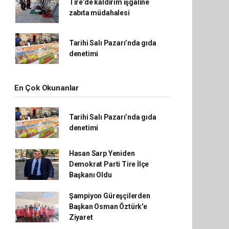
Tire’de kaldırım işgaline
zabıta müdahalesi
Tarihi Salı Pazarı’nda gıda
denetimi
En Çok Okunanlar
Tarihi Salı Pazarı’nda gıda
denetimi
Hasan Sarp Yeniden
Demokrat Parti Tire İlçe
Başkanı Oldu
Şampiyon Güreşçilerden
Başkan Osman Öztürk'e
Ziyaret