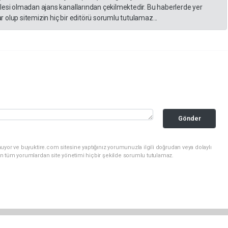
lesi olmadan ajans kanallarından çekilmektedir. Bu haberlerde yer
 olup sitemizin hiç bir editörü sorumlu tutulamaz...
Gönder
uyor ve buyuktire.com sitesine yaptığınız yorumunuzla ilgili doğrudan veya dolaylı
n tüm yorumlardan site yönetimi hiçbir şekilde sorumlu tutulamaz.