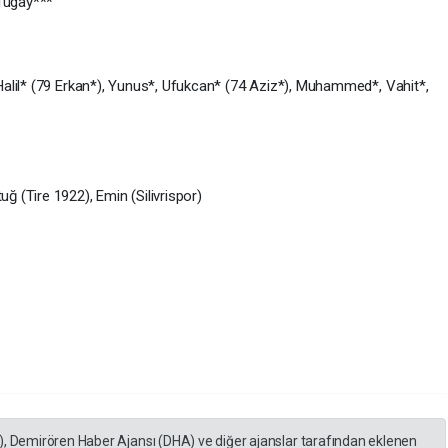
 Tugay***
Halil* (79 Erkan*), Yunus*, Ufukcan* (74 Aziz*), Muhammed*, Vahit*,
ğ (Tire 1922), Emin (Silivrispor)
), Demirören Haber Ajansı (DHA) ve diğer ajanslar tarafından eklenen