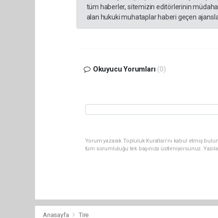
tüm haberler, sitemizin editörlerinin müdaha
alan hukuki muhataplar haberi geçen ajanslar
Okuyucu Yorumları
(0)
Yorum yazarak Topluluk Kuralları’nı kabul etmiş bulun
tüm sorumluluğu tek başınıza üstleniyorsunuz. Yazıla
Anasayfa
Tire