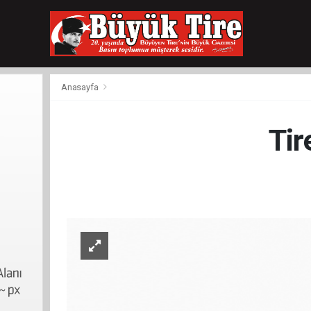
meritking
giriş
kingroyal
giriş
Anasayfa
Tir