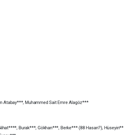
man Atabay***, Muhammed Sait Emre Alagöz***
Nihat****, Burak***, Gökhan***, Berke*** (88 Hasan?), Hüseyin**