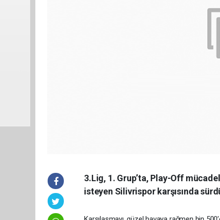
3.Lig, 1. Grup’ta, Play-Off mücadel
isteyen Silivrispor karşısında sürd
Karşılaşmayı, güzel havaya rağmen bin 500’e y