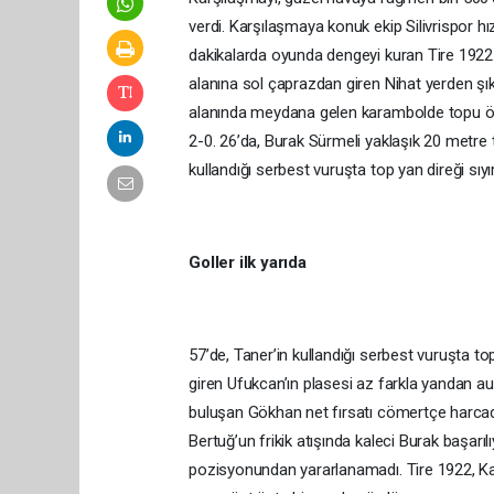
verdi. Karşılaşmaya konuk ekip Silivrispor hızlı
dakikalarda oyunda dengeyi kuran Tire 1922 Si
alanına sol çaprazdan giren Nihat yerden şık 
alanında meydana gelen karambolde topu önün
2-0. 26’da, Burak Sürmeli yaklaşık 20 metre t
kullandığı serbest vuruşta top yan direği sıyır
Goller ilk yarıda
57’de, Taner’in kullandığı serbest vuruşta top 
giren Ufukcan’ın plasesi az farkla yandan aut
buluşan Gökhan net fırsatı cömertçe harcadı
Bertuğ’un frikik atışında kaleci Burak başarı
pozisyonundan yararlanamadı. Tire 1922, Ka