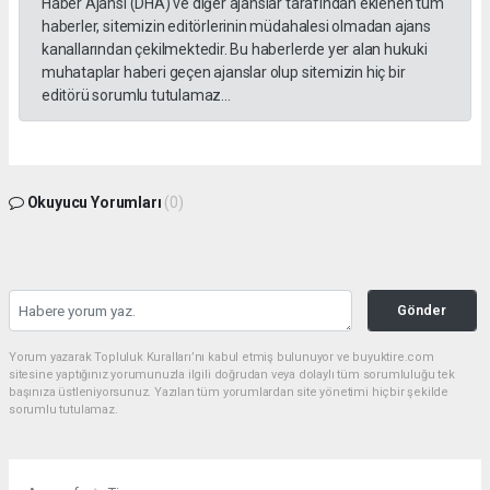
Haber Ajansı (DHA) ve diğer ajanslar tarafından eklenen tüm
haberler, sitemizin editörlerinin müdahalesi olmadan ajans
kanallarından çekilmektedir. Bu haberlerde yer alan hukuki
muhataplar haberi geçen ajanslar olup sitemizin hiç bir
editörü sorumlu tutulamaz...
Okuyucu Yorumları
(0)
Gönder
Yorum yazarak Topluluk Kuralları’nı kabul etmiş bulunuyor ve buyuktire.com
sitesine yaptığınız yorumunuzla ilgili doğrudan veya dolaylı tüm sorumluluğu tek
başınıza üstleniyorsunuz. Yazılan tüm yorumlardan site yönetimi hiçbir şekilde
sorumlu tutulamaz.