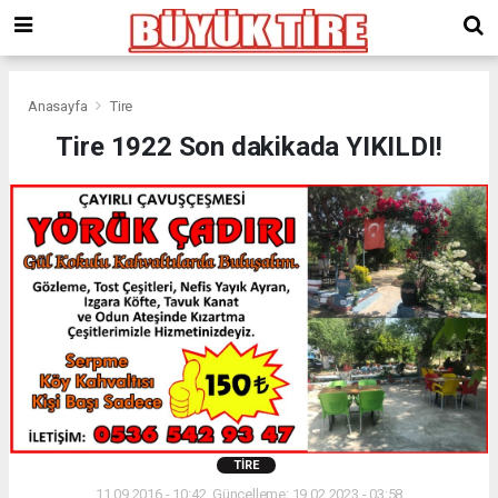
meritking
giriş
kingroyal
giriş
Anasayfa
Tire
Tire 1922 Son dakikada YIKILDI!
TIRE
11.09.2016 - 10:42, Güncelleme: 19.02.2023 - 03:58