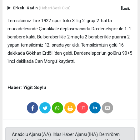
Erkek
|
Kadın
(Haberi Sesli Oku)
Temsilcimiz Tire 1922 spor toto 3. lig 2. grup 2. hafta
mücadelesinde Çanakkale deplasmanında Dardenelspor ile 1-1
berabere kaldı. Bu beraberlikle 2 maçta 2 beraberlikle puanını 2
yapan temsilcimiz 12. sırada yer aldı. Temsilcimizin golü 16.
dakikada Gökhan Erdöl 'den geldi. Dardenelspor'un golünü 90+5
'inci dakikada Can Morgül kaydetti.
Haber: Yiğit Soylu
Anadolu Ajansı (AA), İhlas Haber Ajansı (İHA), Demirören