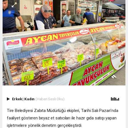
Erkek
|
Kadın
(Haberi Sesli Oku)
Tire Belediyesi Zabıta Müdürlüğü ekipleri, Tarihi Salı Pazarı’nda
faaliyet gösteren beyaz et satıcıları ile hazır gıda satışı yapan
işletmelere yönelik denetim gerçekleştirdi.