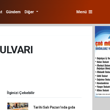
at
Gündem
Diğer
Menü
ULVARI
İlginizi Çekebilir
Tarihi Salı Pazarı’nda gıda