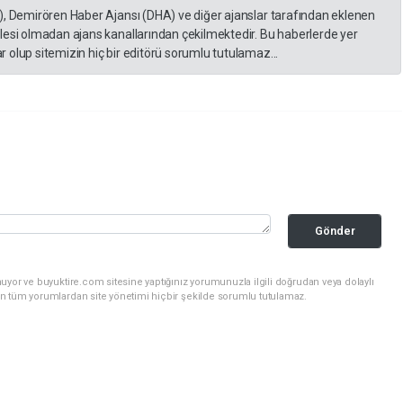
), Demirören Haber Ajansı (DHA) ve diğer ajanslar tarafından eklenen
lesi olmadan ajans kanallarından çekilmektedir. Bu haberlerde yer
 olup sitemizin hiç bir editörü sorumlu tutulamaz...
Gönder
uyor ve buyuktire.com sitesine yaptığınız yorumunuzla ilgili doğrudan veya dolaylı
n tüm yorumlardan site yönetimi hiçbir şekilde sorumlu tutulamaz.