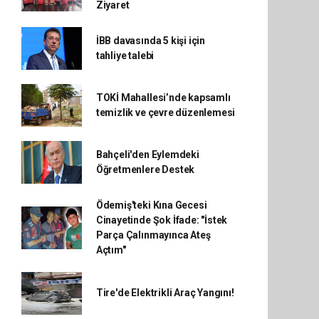
Ziyaret
İBB davasında 5 kişi için
tahliye talebi
TOKİ Mahallesi’nde kapsamlı
temizlik ve çevre düzenlemesi
Bahçeli'den Eylemdeki
Öğretmenlere Destek
Ödemiş'teki Kına Gecesi
Cinayetinde Şok İfade: "İstek
Parça Çalınmayınca Ateş
Açtım"
Tire'de Elektrikli Araç Yangını!