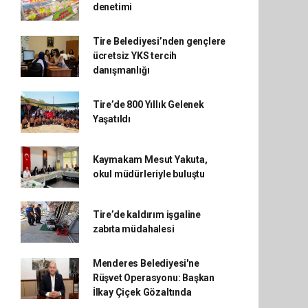
denetimi
Tire Belediyesi’nden gençlere
ücretsiz YKS tercih
danışmanlığı
Tire’de 800 Yıllık Gelenek
Yaşatıldı
Kaymakam Mesut Yakuta,
okul müdürleriyle buluştu
Tire’de kaldırım işgaline
zabıta müdahalesi
Menderes Belediyesi'ne
Rüşvet Operasyonu: Başkan
İlkay Çiçek Gözaltında