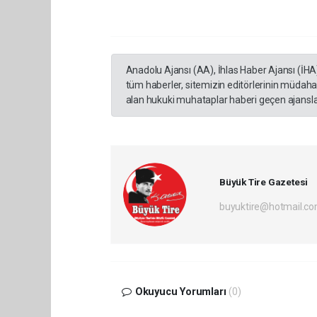
Anadolu Ajansı (AA), İhlas Haber Ajansı (İHA
tüm haberler, sitemizin editörlerinin müdaha
alan hukuki muhataplar haberi geçen ajanslar
Büyük Tire Gazetesi
buyuktire@hotmail.c
Okuyucu Yorumları
(0)