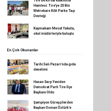
Tire'de Kırsal Kalkınma
Hamlesi: Tire'ye 20 Bin
Metrekare Kilit Parke Taşı
Desteği
Kaymakam Mesut Yakuta,
okul müdürleriyle buluştu
En Çok Okunanlar
Tarihi Salı Pazarı’nda gıda
denetimi
Hasan Sarp Yeniden
Demokrat Parti Tire İlçe
Başkanı Oldu
Şampiyon Güreşçilerden
Başkan Osman Öztürk'e