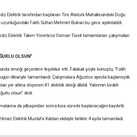
iz Elektrik tarafından başlanan Tire Atatürk Mahallesindeki Doğu
 uzunluğundaki Fatih Sultan Mehmet Bulvarı bu gece aydınlatıldı.
 Gediz Elektrik Takım Yöneticisi Osman Türeli tamamlanan çalışmaları
UĞURLU OLSUN”
ında emeği geçenlere teşekkür etti. Falakalı şöyle konuştu, “Fatih
ugün itibariyle tamamlandı. Çalışmalara Ağustos ayında başlamıştık.
ı yer altına döşenen 81 elektrik direği dikildi. Yatırımın bedeli
uğurlu olsun” dedi.
ışmalarına da yılbaşından sonra kısa sürede başlanacağını kaydetti.
 Yılmaz Elektrik Mustafa Kaldan ekibiyle birlikte 4 ayda tamamladı.