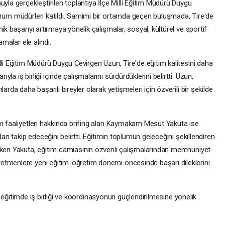
uyla gerçekleştirilen toplantıya İlçe Milli Eğitim Müdürü Duygu
urum müdürleri katıldı. Samimi bir ortamda geçen buluşmada, Tire'de
ik başarıyı artırmaya yönelik çalışmalar, sosyal, kültürel ve sportif
amalar ele alındı.
lli Eğitim Müdürü Duygu Çevirgen Uzun, Tire'de eğitim kalitesini daha
a iş birliği içinde çalışmalarını sürdürdüklerini belirtti. Uzun,
arda daha başarılı bireyler olarak yetişmeleri için özverili bir şekilde
im faaliyetleri hakkında brifing alan Kaymakam Mesut Yakuta ise
dan takip edeceğini belirtti. Eğitimin toplumun geleceğini şekillendiren
eken Yakuta, eğitim camiasının özverili çalışmalarından memnuniyet
etmenlere yeni eğitim-öğretim dönemi öncesinde başarı dileklerini
tı, eğitimde iş birliği ve koordinasyonun güçlendirilmesine yönelik