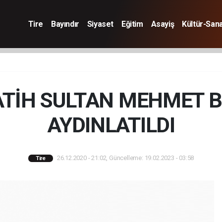
Tire
Bayındır
Siyaset
Eğitim
Asayiş
Kültür-San
FATİH SULTAN MEHMET B
AYDINLATILDI
26.12.2020 - 21:02, Güncelleme: 19.02.2023 - 03:58
Tire