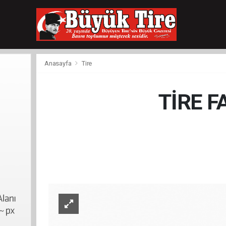
meritking
giriş
kingroyal
giriş
Anasayfa
Tire
TİRE 