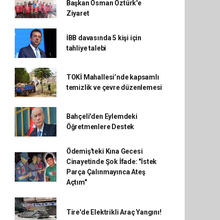
Başkan Osman Öztürk'e
Ziyaret
İBB davasında 5 kişi için
tahliye talebi
TOKİ Mahallesi’nde kapsamlı
temizlik ve çevre düzenlemesi
Bahçeli'den Eylemdeki
Öğretmenlere Destek
Ödemiş'teki Kına Gecesi
Cinayetinde Şok İfade: "İstek
Parça Çalınmayınca Ateş
Açtım"
Tire'de Elektrikli Araç Yangını!