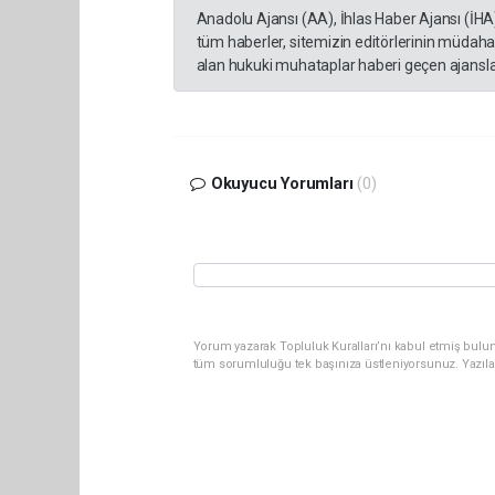
Anadolu Ajansı (AA), İhlas Haber Ajansı (İHA
tüm haberler, sitemizin editörlerinin müdaha
alan hukuki muhataplar haberi geçen ajanslar
Okuyucu Yorumları
(0)
Yorum yazarak Topluluk Kuralları’nı kabul etmiş bulun
tüm sorumluluğu tek başınıza üstleniyorsunuz. Yazıla