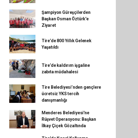
Şampiyon Güreşçilerden
Başkan Osman Öztürk'e
Ziyaret
Tire’de 800 Yıllık Gelenek
Yaşatıldı
Tire’de kaldırım işgaline
zabıta müdahalesi
Tire Belediyesi’nden gençlere
ücretsiz YKS tercih
danışmanlığı
Menderes Belediyesi'ne
Rüşvet Operasyonu: Başkan
İlkay Çiçek Gözaltında