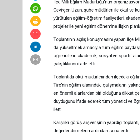
İlçe Milli Eğitim Müdürlüğü'nün organizasyon
Çevirgen Uzun, şube müdürleri ile okul ve k
yürütülen eğitim-öğretim faaliyetleri, akadem
projeler ile yeni eğitim dönemine ilişkin planl
Toplantının açılış konuşmasını yapan İlçe Mi
da yükseltmek amacıyla tüm eğitim paydaşlarıyl
öğrencilerin akademik, sosyal ve sportif alanl
çalıştıklarını ifade etti.
Toplantıda okul müdürlerinden ilçedeki eğit
Tire'nin eğitim alanındaki çalışmalarını yakın
en önemli alanlardan biri olduğuna dikkat ç
duyduğunu ifade ederek tüm yönetici ve öğr
iletti.
Karşılıklı görüş alışverişinin yapıldığı toplan
değerlendirmelerin ardından sona erdi.