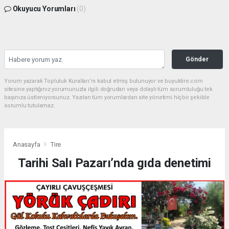
Okuyucu Yorumları
(0)
Gönder
Yorum yazarak Topluluk Kuralları’nı kabul etmiş bulunuyor ve buyuktire.com
sitesine yaptığınız yorumunuzla ilgili doğrudan veya dolaylı tüm sorumluluğu tek
başınıza üstleniyorsunuz. Yazılan tüm yorumlardan site yönetimi hiçbir şekilde
sorumlu tutulamaz.
Anasayfa
Tire
Tarihi Salı Pazarı’nda gıda denetimi