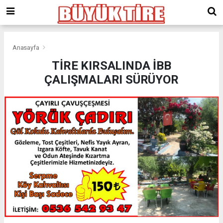
meritking
giriş
kingroyal
giriş
Anasayfa
TİRE KIRSALINDA İBB
ÇALIŞMALARI SÜRÜYOR