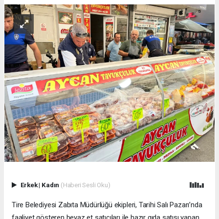
Erkek
|
Kadın
(Haberi Sesli Oku)
Tire Belediyesi Zabıta Müdürlüğü ekipleri, Tarihi Salı Pazarı’nda
faaliyet gösteren beyaz et satıcıları ile hazır gıda satışı yapan