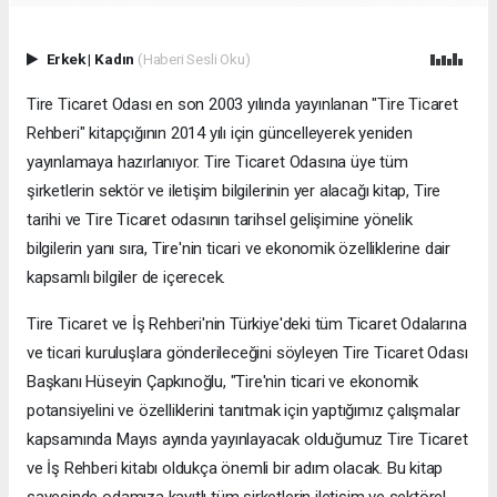
Erkek
|
Kadın
(Haberi Sesli Oku)
Tire Ticaret Odası en son 2003 yılında yayınlanan "Tire Ticaret
Rehberi" kitapçığının 2014 yılı için güncelleyerek yeniden
yayınlamaya hazırlanıyor. Tire Ticaret Odasına üye tüm
şirketlerin sektör ve iletişim bilgilerinin yer alacağı kitap, Tire
tarihi ve Tire Ticaret odasının tarihsel gelişimine yönelik
bilgilerin yanı sıra, Tire'nin ticari ve ekonomik özelliklerine dair
kapsamlı bilgiler de içerecek.
Tire Ticaret ve İş Rehberi'nin Türkiye'deki tüm Ticaret Odalarına
ve ticari kuruluşlara gönderileceğini söyleyen Tire Ticaret Odası
Başkanı Hüseyin Çapkınoğlu, "Tire'nin ticari ve ekonomik
potansiyelini ve özelliklerini tanıtmak için yaptığımız çalışmalar
kapsamında Mayıs ayında yayınlayacak olduğumuz Tire Ticaret
ve İş Rehberi kitabı oldukça önemli bir adım olacak. Bu kitap
sayesinde odamıza kayıtlı tüm şirketlerin iletişim ve sektörel