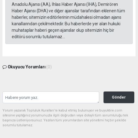
Anadolu Ajansı (AA), İhlas Haber Ajansı (İHA), Demirören
Haber Ajansı (DHA) ve diğer ajanslar tarafından eklenen tüm
haberler, sitemizin editörlerinin müdahalesi olmadan ajans
kanallarından çekilmektedir. Bu haberlerde yer alan hukuki
muhataplar haberi geçen ajanslar olup sitemizin hiç bir
editörü sorumlu tutulamaz...
Okuyucu Yorumları
(0)
Gönder
Yorum yazarak Topluluk Kuralları’nı kabul etmiş bulunuyor ve buyuktire.com
sitesine yaptığınız yorumunuzla ilgili doğrudan veya dolaylı tüm sorumluluğu tek
başınıza üstleniyorsunuz. Yazılan tüm yorumlardan site yönetimi hiçbir şekilde
sorumlu tutulamaz.