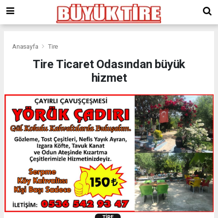
meritking
giriş
kingroyal
giriş
Anasayfa
Tire
Tire Ticaret Odasından büyük
hizmet
TIRE