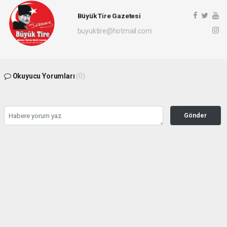
Büyük Tire Gazetesi
buyuktire@hotmail.com
Okuyucu Yorumları
(0)
Gönder
Yorum yazarak Topluluk Kuralları’nı kabul etmiş bulunuyor ve buyuktire.com
sitesine yaptığınız yorumunuzla ilgili doğrudan veya dolaylı tüm sorumluluğu tek
başınıza üstleniyorsunuz. Yazılan tüm yorumlardan site yönetimi hiçbir şekilde
sorumlu tutulamaz.
Anasayfa
Gündem
İBB davasında 5 kişi için tahliye