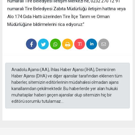
numaralı Tire Belediyesi İletişim Merkezi’ne, 0232 270 12 91
numaralı Tire Belediyesi Zabıta Müdürlüğü iletişim hattına veya
Alo 174 Gıda Hattı üzerinden Tire İlçe Tarım ve Orman
Müdürlüğüne bildirmelerini rica ediyoruz.”
Anadolu Ajansı (AA), İhlas Haber Ajansı (İHA), Demirören
Haber Ajansı (DHA) ve diğer ajanslar tarafından eklenen tüm
haberler, sitemizin editörlerinin müdahalesi olmadan ajans
kanallarından çekilmektedir. Bu haberlerde yer alan hukuki
muhataplar haberi geçen ajanslar olup sitemizin hiç bir
editörü sorumlu tutulamaz...