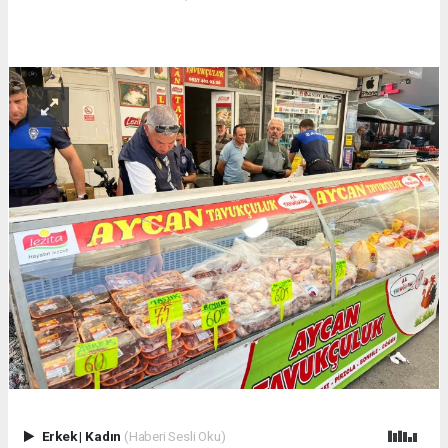
Erkek
|
Kadın
(Haberi Sesli Oku)