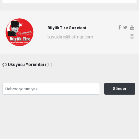
Büyük Tire Gazetesi
buyuktire@hotmail.com
Okuyucu Yorumları
(0)
Gönder
Yorum yazarak Topluluk Kuralları’nı kabul etmiş bulunuyor ve buyuktire.com
sitesine yaptığınız yorumunuzla ilgili doğrudan veya dolaylı tüm sorumluluğu tek
başınıza üstleniyorsunuz. Yazılan tüm yorumlardan site yönetimi hiçbir şekilde
sorumlu tutulamaz.