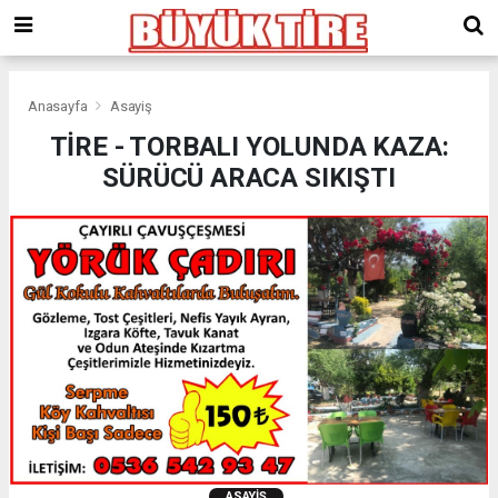
meritking
giriş
kingroyal
giriş
Anasayfa
Asayiş
TİRE - TORBALI YOLUNDA KAZA:
SÜRÜCÜ ARACA SIKIŞTI
ASAYIŞ