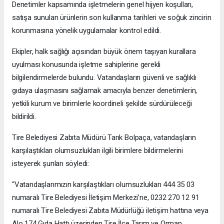
Denetimler kapsamında işletmelerin genel hijyen koşulları,
satışa sunulan ürünlerin son kullanma tarihleri ve soğuk zincirin
korunmasına yönelik uygulamalar kontrol edildi.
Ekipler, halk sağlığı açısından büyük önem taşıyan kurallara
uyulması konusunda işletme sahiplerine gerekli
bilgilendirmelerde bulundu. Vatandaşların güvenli ve sağlıklı
gıdaya ulaşmasını sağlamak amacıyla benzer denetimlerin,
yetkili kurum ve birimlerle koordineli şekilde sürdürüleceği
bildirildi.
Tire Belediyesi Zabıta Müdürü Tarık Bolpaça, vatandaşların
karşılaştıkları olumsuzlukları ilgili birimlere bildirmelerini
isteyerek şunları söyledi:
“Vatandaşlarımızın karşılaştıkları olumsuzlukları 444 35 03
numaralı Tire Belediyesi İletişim Merkezi’ne, 0232 270 12 91
numaralı Tire Belediyesi Zabıta Müdürlüğü iletişim hattına veya
Alo 174 Gıda Hattı üzerinden Tire İlçe Tarım ve Orman