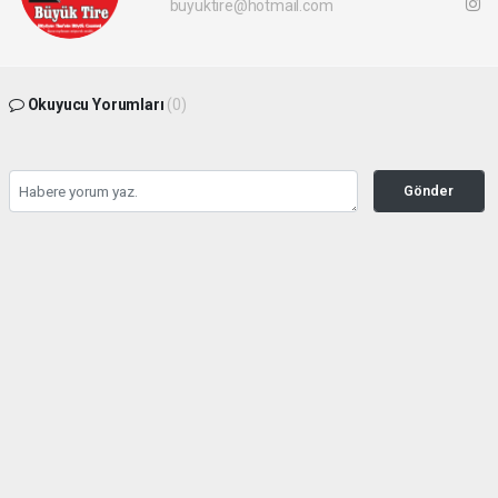
buyuktire@hotmail.com
Okuyucu Yorumları
(0)
Gönder
Yorum yazarak Topluluk Kuralları’nı kabul etmiş bulunuyor ve buyuktire.com
sitesine yaptığınız yorumunuzla ilgili doğrudan veya dolaylı tüm sorumluluğu tek
başınıza üstleniyorsunuz. Yazılan tüm yorumlardan site yönetimi hiçbir şekilde
sorumlu tutulamaz.
Anasayfa
Siyaset
Hasan Sarp Yeniden Demokrat
Parti Tire İlçe Başkanı Oldu