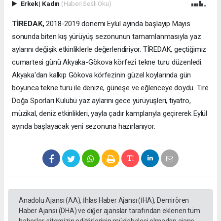
Erkek
|
Kadın
(Haberi Sesli Oku)
TİREDAK,
2018-2019 dönemi Eylül ayında başlayıp Mayıs
sonunda biten kış yürüyüş sezonunun tamamlanmasıyla yaz
aylarını değişik etkinliklerle değerlendiriyor. TİREDAK, geçtiğimiz
cumartesi günü Akyaka-Gökova körfezi tekne turu düzenledi.
Akyaka'dan kalkıp Gökova körfezinin güzel koylarında gün
boyunca tekne turu ile denize, güneşe ve eğlenceye doydu. Tire
Doğa Sporları Kulübü yaz aylarını gece yürüyüşleri, tiyatro,
müzikal, deniz etkinlikleri, yayla çadır kamplarıyla geçirerek Eylül
ayında başlayacak yeni sezonuna hazırlanıyor.
Anadolu Ajansı (AA), İhlas Haber Ajansı (İHA), Demirören
Haber Ajansı (DHA) ve diğer ajanslar tarafından eklenen tüm
haberler, sitemizin editörlerinin müdahalesi olmadan ajans