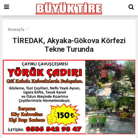
meritking
giriş
kingroyal
giriş
Anasayfa
TİREDAK, Akyaka-Gökova Körfezi
Tekne Turunda