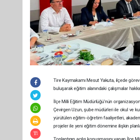
Tire Kaymakamı Mesut Yakuta, ilçede görev 
buluşarak eğitim alanındaki çalışmalar hakkın
İlçe Milli Eğitim Müdürlüğü'nün organizasyon
Çevirgen Uzun, şube müdürleri ile okul ve k
yürütülen eğitim-öğretim faaliyetleri, akadem
projeler ile yeni eğitim dönemine ilişkin planl
Toplantının açılış konuşmasını yapan İlçe Mi