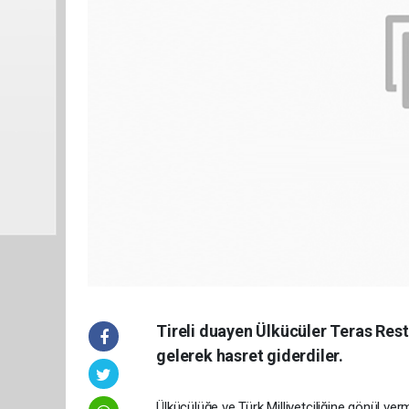
Tireli duayen Ülkücüler Teras Re
gelerek hasret giderdiler.
Ülkücülüğe ve Türk Milliyetçiliğine gönül ver