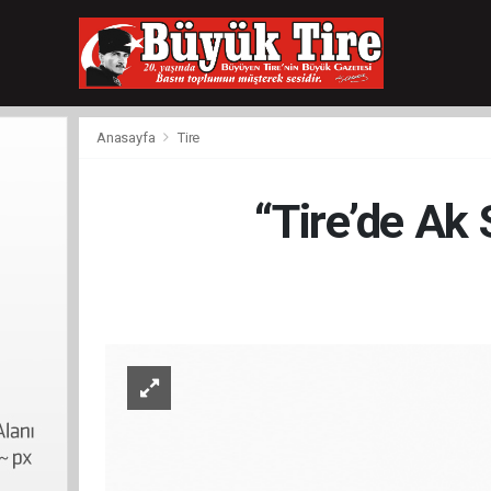
meritking
giriş
kingroyal
giriş
Anasayfa
Tire
“Tire’de Ak 