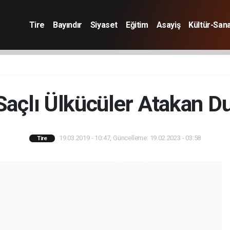
Tire
Bayındır
Siyaset
Eğitim
Asayiş
Kültür-San
Saçlı Ülkücüler Atakan D
19.03.2019 - 10:47, Güncelleme: 19.02.2023 - 03:58
Tire