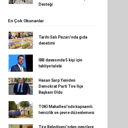
Desteği
En Çok Okunanlar
Tarihi Salı Pazarı’nda gıda
denetimi
İBB davasında 5 kişi için
tahliye talebi
Hasan Sarp Yeniden
Demokrat Parti Tire İlçe
Başkanı Oldu
TOKİ Mahallesi’nde kapsamlı
temizlik ve çevre düzenlemesi
Tire Belediyesi’nden gençlere