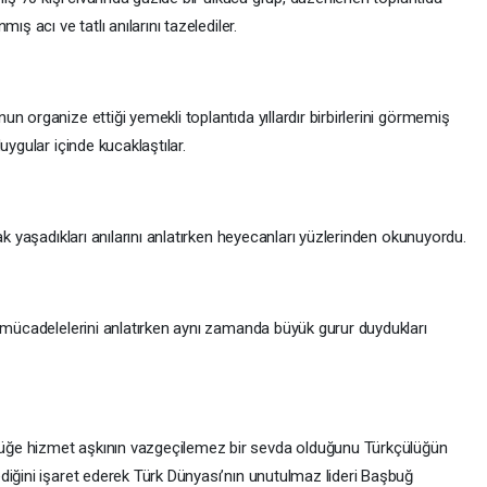
ş acı ve tatlı anılarını tazelediler.
n organize ettiği yemekli toplantıda yıllardır birbirlerini görmemiş
uygular içinde kucaklaştılar.
ak yaşadıkları anılarını anlatırken heyecanları yüzlerinden okunuyordu.
r mücadelelerini anlatırken aynı zamanda büyük gurur duydukları
ğe hizmet aşkının vazgeçilemez bir sevda olduğunu Türkçülüğün
diğini işaret ederek Türk Dünyası’nın unutulmaz lideri Başbuğ