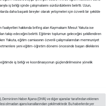
a iş birliği içinde çalışmalarını sürdürdüklerini belirtti. Uzun,
arda daha başarılı bireyler olarak yetişmeleri için özverili bir şekilde
im faaliyetleri hakkında brifing alan Kaymakam Mesut Yakuta ise
dan takip edeceğini belirtti. Eğitimin toplumun geleceğini şekillendiren
eken Yakuta, eğitim camiasının özverili çalışmalarından memnuniyet
etmenlere yeni eğitim-öğretim dönemi öncesinde başarı dileklerini
tı, eğitimde iş birliği ve koordinasyonun güçlendirilmesine yönelik
), Demirören Haber Ajansı (DHA) ve diğer ajanslar tarafından eklenen
lesi olmadan ajans kanallarından çekilmektedir. Bu haberlerde yer