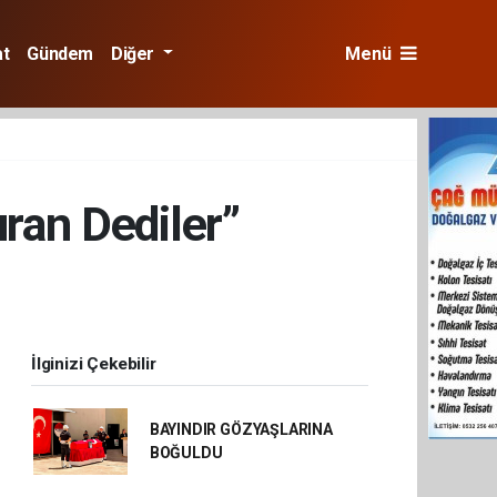
at
Gündem
Diğer
Menü
uran Dediler”
İlginizi Çekebilir
BAYINDIR GÖZYAŞLARINA
BOĞULDU