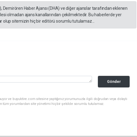
), Demirören Haber Ajansı (DHA) ve diğer ajanslar tarafından eklenen
lesi olmadan ajans kanallarından çekilmektedir. Bu haberlerde yer
 olup sitemizin hiç bir editörü sorumlu tutulamaz...
Gönder
uyor ve buyuktire.com sitesine yaptığınız yorumunuzla ilgili doğrudan veya dolaylı
n tüm yorumlardan site yönetimi hiçbir şekilde sorumlu tutulamaz.