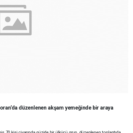
storan’da düzenlenen akşam yemeğinde bir araya
miş 70 kişi civarında güzide bir ülkücü grup, düzenlenen toplantıda