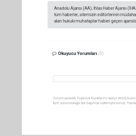
Anadolu Ajansı (AA), İhlas Haber Ajansı (İHA
tüm haberler, sitemizin editörlerinin müdaha
alan hukuki muhataplar haberi geçen ajanslar
Okuyucu Yorumları
(0)
Yorum yazarak Topluluk Kuralları’nı kabul etmiş bulun
tüm sorumluluğu tek başınıza üstleniyorsunuz. Yazıla