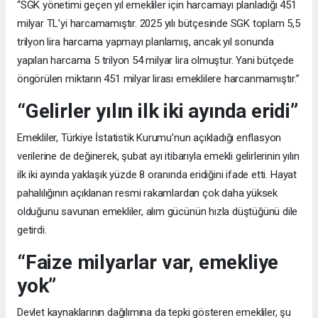
“SGK yönetimi geçen yıl emekliler için harcamayı planladığı 451
milyar TL’yi harcamamıştır. 2025 yılı bütçesinde SGK toplam 5,5
trilyon lira harcama yapmayı planlamış, ancak yıl sonunda
yapılan harcama 5 trilyon 54 milyar lira olmuştur. Yani bütçede
öngörülen miktarın 451 milyar lirası emeklilere harcanmamıştır.”
“Gelirler yılın ilk iki ayında eridi”
Emekliler, Türkiye İstatistik Kurumu’nun açıkladığı enflasyon
verilerine de değinerek, şubat ayı itibarıyla emekli gelirlerinin yılın
ilk iki ayında yaklaşık yüzde 8 oranında eridiğini ifade etti. Hayat
pahalılığının açıklanan resmi rakamlardan çok daha yüksek
olduğunu savunan emekliler, alım gücünün hızla düştüğünü dile
getirdi.
“Faize milyarlar var, emekliye
yok”
Devlet kaynaklarının dağılımına da tepki gösteren emekliler, şu