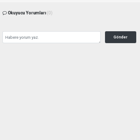
Okuyucu Yorumları
(0)
Gönder
Yorum yazarak Topluluk Kuralları’nı kabul etmiş bulunuyor ve buyuktire.com
sitesine yaptığınız yorumunuzla ilgili doğrudan veya dolaylı tüm sorumluluğu tek
başınıza üstleniyorsunuz. Yazılan tüm yorumlardan site yönetimi hiçbir şekilde
sorumlu tutulamaz.
Anasayfa
Siyaset
Hasan Sarp Yeniden Demokrat
Parti Tire İlçe Başkanı Oldu