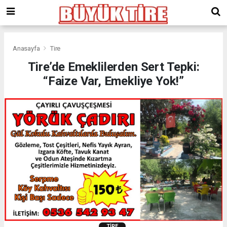
meritking
giriş
kingroyal
giriş
Anasayfa
Tire
Tire’de Emeklilerden Sert Tepki:
“Faize Var, Emekliye Yok!”
TIRE