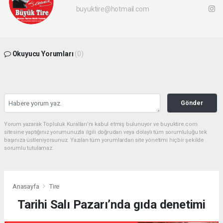
buyuktire@hotmail.com
Okuyucu Yorumları
(0)
Gönder
Yorum yazarak Topluluk Kuralları’nı kabul etmiş bulunuyor ve buyuktire.com
sitesine yaptığınız yorumunuzla ilgili doğrudan veya dolaylı tüm sorumluluğu tek
başınıza üstleniyorsunuz. Yazılan tüm yorumlardan site yönetimi hiçbir şekilde
sorumlu tutulamaz.
Anasayfa
Tire
Tarihi Salı Pazarı’nda gıda denetimi