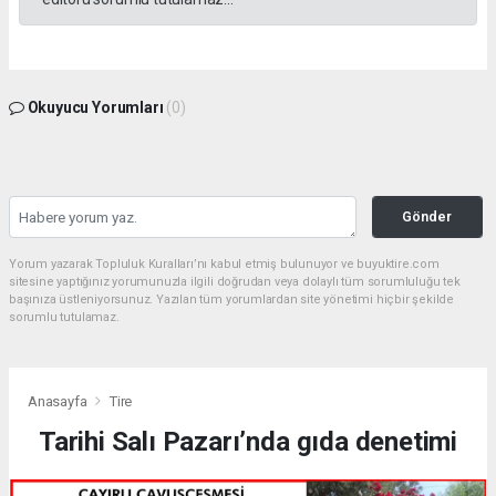
Okuyucu Yorumları
(0)
Gönder
Yorum yazarak Topluluk Kuralları’nı kabul etmiş bulunuyor ve buyuktire.com
sitesine yaptığınız yorumunuzla ilgili doğrudan veya dolaylı tüm sorumluluğu tek
başınıza üstleniyorsunuz. Yazılan tüm yorumlardan site yönetimi hiçbir şekilde
sorumlu tutulamaz.
Anasayfa
Tire
Tarihi Salı Pazarı’nda gıda denetimi