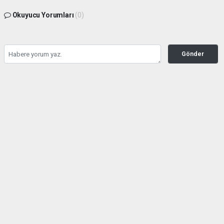
Okuyucu Yorumları
(0)
Gönder
Yorum yazarak Topluluk Kuralları’nı kabul etmiş bulunuyor ve buyuktire.com
sitesine yaptığınız yorumunuzla ilgili doğrudan veya dolaylı tüm sorumluluğu tek
başınıza üstleniyorsunuz. Yazılan tüm yorumlardan site yönetimi hiçbir şekilde
sorumlu tutulamaz.
Anasayfa
Gündem
İBB davasında 5 kişi için tahliye
talebi