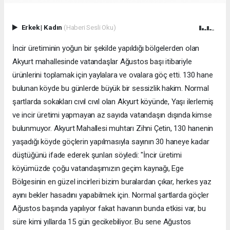
Erkek
|
Kadın
(Haberi Sesli Oku)
İncir üretiminin yoğun bir şekilde yapıldığı bölgelerden olan
Akyurt mahallesinde vatandaşlar Ağustos başı itibariyle
ürünlerini toplamak için yaylalara ve ovalara göç etti. 130 hane
bulunan köyde bu günlerde büyük bir sessizlik hakim. Normal
şartlarda sokakları cıvıl cıvıl olan Akyurt köyünde, Yaşı ilerlemiş
ve incir üretimi yapmayan az sayıda vatandaşın dışında kimse
bulunmuyor. Akyurt Mahallesi muhtarı Zihni Çetin, 130 hanenin
yaşadığı köyde göçlerin yapılmasıyla sayının 30 haneye kadar
düştüğünü ifade ederek şunları söyledi: "İncir üretimi
köyümüzde çoğu vatandaşımızın geçim kaynağı, Ege
Bölgesinin en güzel incirleri bizim buralardan çıkar, herkes yaz
ayını bekler hasadını yapabilmek için. Normal şartlarda göçler
Ağustos başında yapılıyor fakat havanın bunda etkisi var, bu
süre kimi yıllarda 15 gün gecikebiliyor. Bu sene Ağustos