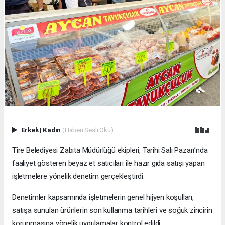
Erkek
|
Kadın
(Haberi Sesli Oku)
Tire Belediyesi Zabıta Müdürlüğü ekipleri, Tarihi Salı Pazarı’nda
faaliyet gösteren beyaz et satıcıları ile hazır gıda satışı yapan
işletmelere yönelik denetim gerçekleştirdi.
Denetimler kapsamında işletmelerin genel hijyen koşulları,
satışa sunulan ürünlerin son kullanma tarihleri ve soğuk zincirin
korunmasına yönelik uygulamalar kontrol edildi.