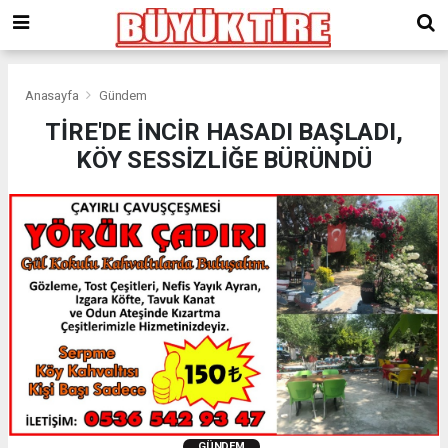
meritking
giriş
kingroyal
giriş
Anasayfa
Gündem
TİRE'DE İNCİR HASADI BAŞLADI,
KÖY SESSİZLİĞE BÜRÜNDÜ
GÜNDEM