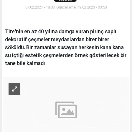
07.02.2021 - 18:03, Güncelleme: 19.02.2023 - 03:58
Tire'nin en az 40 yılına damga vuran pirinç saplı
dekoratif çeşmeler meydanlardan birer birer
söküldü. Bir zamanlar susayan herkesin kana kana
su içtiği estetik çeşmelerden örnek gösterilecek bir
tane bile kalmadı