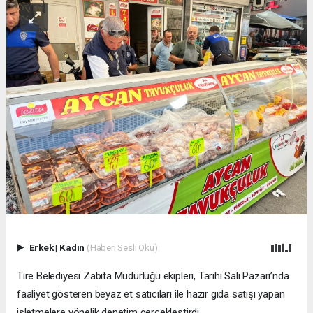
Erkek
|
Kadın
(Haberi Sesli Oku)
Tire Belediyesi Zabıta Müdürlüğü ekipleri, Tarihi Salı Pazarı’nda
faaliyet gösteren beyaz et satıcıları ile hazır gıda satışı yapan
işletmelere yönelik denetim gerçekleştirdi.