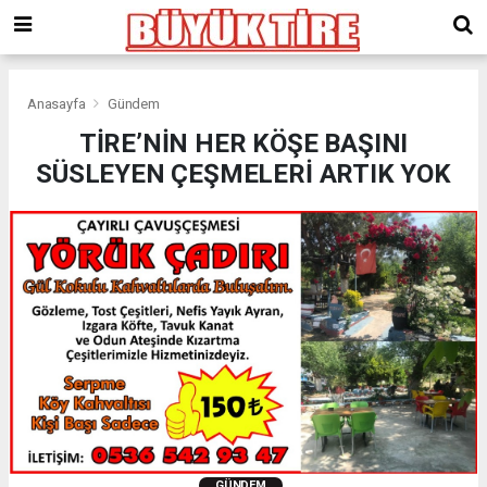
meritking
giriş
kingroyal
giriş
Anasayfa
Gündem
TİRE’NİN HER KÖŞE BAŞINI
SÜSLEYEN ÇEŞMELERİ ARTIK YOK
GÜNDEM