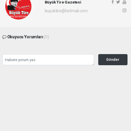
Büyük Tire Gazetesi
buyuktire@hotmail.com
Okuyucu Yorumları
(0)
Gönder
Yorum yazarak Topluluk Kuralları’nı kabul etmiş bulunuyor ve buyuktire.com
sitesine yaptığınız yorumunuzla ilgili doğrudan veya dolaylı tüm sorumluluğu tek
başınıza üstleniyorsunuz. Yazılan tüm yorumlardan site yönetimi hiçbir şekilde
sorumlu tutulamaz.
Anasayfa
Siyaset
Hasan Sarp Yeniden Demokrat
Parti Tire İlçe Başkanı Oldu