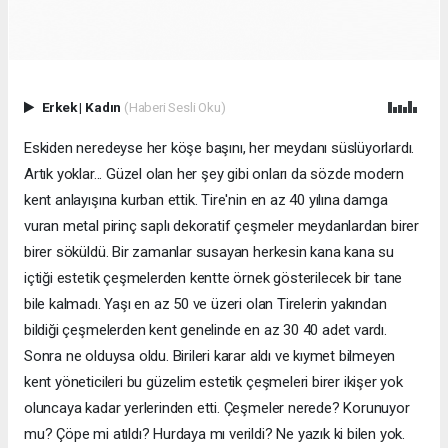
Erkek
|
Kadın
(Haberi Sesli Oku)
Eskiden neredeyse her köşe başını, her meydanı süslüyorlardı.
Artık yoklar... Güzel olan her şey gibi onları da sözde modern
kent anlayışına kurban ettik. Tire'nin en az 40 yılına damga
vuran metal pirinç saplı dekoratif çeşmeler meydanlardan birer
birer söküldü. Bir zamanlar susayan herkesin kana kana su
içtiği estetik çeşmelerden kentte örnek gösterilecek bir tane
bile kalmadı. Yaşı en az 50 ve üzeri olan Tirelerin yakından
bildiği çeşmelerden kent genelinde en az 30 40 adet vardı.
Sonra ne olduysa oldu. Birileri karar aldı ve kıymet bilmeyen
kent yöneticileri bu güzelim estetik çeşmeleri birer ikişer yok
oluncaya kadar yerlerinden etti. Çeşmeler nerede? Korunuyor
mu? Çöpe mi atıldı? Hurdaya mı verildi? Ne yazık ki bilen yok.