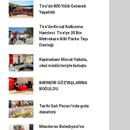
Tire’de 800 Yıllık Gelenek
Yaşatıldı
Tire'de Kırsal Kalkınma
Hamlesi: Tire'ye 20 Bin
Metrekare Kilit Parke Taşı
Desteği
Kaymakam Mesut Yakuta,
okul müdürleriyle buluştu
BAYINDIR GÖZYAŞLARINA
BOĞULDU
Tarihi Salı Pazarı’nda gıda
denetimi
Menderes Belediyesi'ne