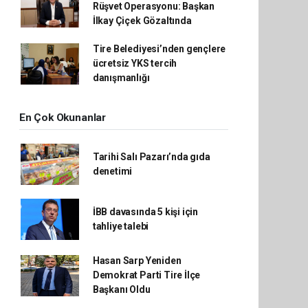
Rüşvet Operasyonu: Başkan
İlkay Çiçek Gözaltında
Tire Belediyesi’nden gençlere
ücretsiz YKS tercih
danışmanlığı
En Çok Okunanlar
Tarihi Salı Pazarı’nda gıda
denetimi
İBB davasında 5 kişi için
tahliye talebi
Hasan Sarp Yeniden
Demokrat Parti Tire İlçe
Başkanı Oldu