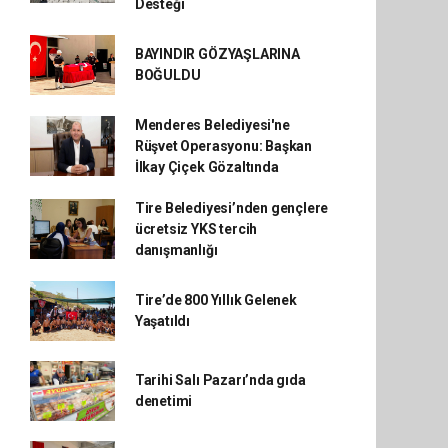
Desteği
BAYINDIR GÖZYAŞLARINA
BOĞULDU
Menderes Belediyesi'ne
Rüşvet Operasyonu: Başkan
İlkay Çiçek Gözaltında
Tire Belediyesi’nden gençlere
ücretsiz YKS tercih
danışmanlığı
Tire’de 800 Yıllık Gelenek
Yaşatıldı
Tarihi Salı Pazarı’nda gıda
denetimi