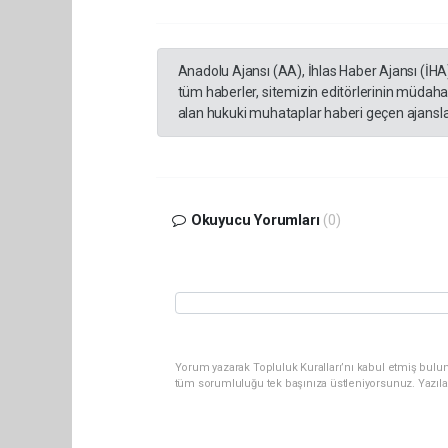
Anadolu Ajansı (AA), İhlas Haber Ajansı (İHA
tüm haberler, sitemizin editörlerinin müdaha
alan hukuki muhataplar haberi geçen ajanslar
Okuyucu Yorumları
(0)
Yorum yazarak Topluluk Kuralları’nı kabul etmiş bulun
tüm sorumluluğu tek başınıza üstleniyorsunuz. Yazıla