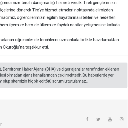
encimize tercih danışmanlığı hizmeti verdik. Tireli gençlerimizin
ilçelerine dönerek Tire’ye hizmet etmeleri noktasında elimizden
cımız, öğrencilerimizin eğitim hayatlarına istekleri ve hedefleri
em ilçemize hem de ülkemize faydalı nesiller yetişmesine katkıda
arlanan öğrenciler de tercihlerini uzmanlarla birlikte hazırlamaktan
n Okuroğlu’na teşekkür etti.
), Demirören Haber Ajansı (DHA) ve diğer ajanslar tarafından eklenen
lesi olmadan ajans kanallarından çekilmektedir. Bu haberlerde yer
 olup sitemizin hiç bir editörü sorumlu tutulamaz...
om