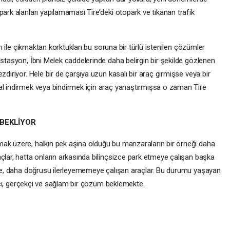
park alanları yapılamaması Tire’deki otopark ve tıkanan trafik
arı ile çıkmaktan korktukları bu soruna bir türlü istenilen çözümler
İstasyon, İbni Melek caddelerinde daha belirgin bir şekilde gözlenen
zdiriyor. Hele bir de çarşıya uzun kasalı bir araç girmişse veya bir
al indirmek veya bindirmek için araç yanaştırmışsa o zaman Tire
BEKLİYOR
ak üzere, halkın pek aşina olduğu bu manzaraların bir örneği daha
çlar, hatta onların arkasında bilinçsizce park etmeye çalışan başka
meye, daha doğrusu ilerleyememeye çalışan araçlar. Bu durumu yaşayan
alıcı, gerçekçi ve sağlam bir çözüm beklemekte.