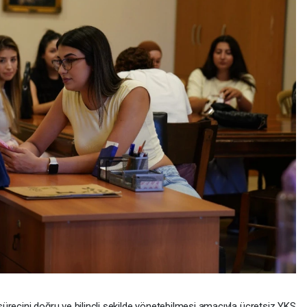
h sürecini doğru ve bilinçli şekilde yönetebilmesi amacıyla ücretsiz YKS