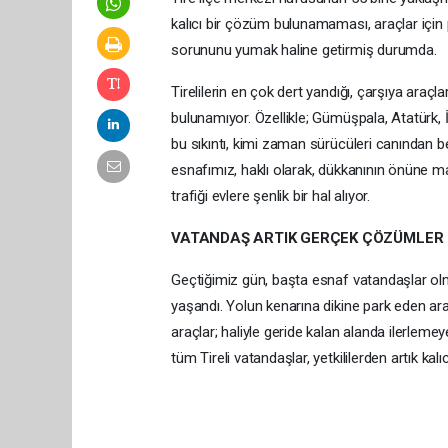
kalıcı bir çözüm bulunamaması, araçlar için 
sorununu yumak haline getirmiş durumda.
Tirelilerin en çok dert yandığı, çarşıya araçl
bulunamıyor. Özellikle; Gümüşpala, Atatürk, 
bu sıkıntı, kimi zaman sürücüleri canından be
esnafımız, haklı olarak, dükkanının önüne m
trafiği evlere şenlik bir hal alıyor.
VATANDAŞ ARTIK GERÇEK ÇÖZÜMLER 
Geçtiğimiz gün, başta esnaf vatandaşlar olm
yaşandı. Yolun kenarına dikine park eden ara
araçlar; haliyle geride kalan alanda ilerle
tüm Tireli vatandaşlar, yetkililerden artık k