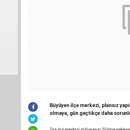
Büyüyen ilçe merkezi, plansız yapıla
olmaya, gün geçtikçe daha sorunl
Tire ilçe merkezi nüfusunun 55 bine yaklaşm