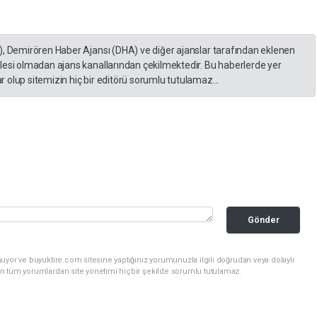
), Demirören Haber Ajansı (DHA) ve diğer ajanslar tarafından eklenen
lesi olmadan ajans kanallarından çekilmektedir. Bu haberlerde yer
 olup sitemizin hiç bir editörü sorumlu tutulamaz...
Gönder
uyor ve buyuktire.com sitesine yaptığınız yorumunuzla ilgili doğrudan veya dolaylı
n tüm yorumlardan site yönetimi hiçbir şekilde sorumlu tutulamaz.