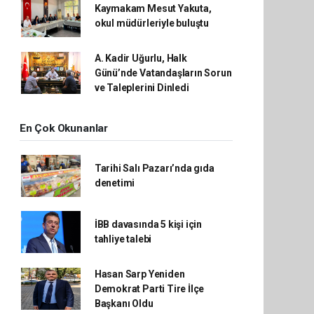
Kaymakam Mesut Yakuta,
okul müdürleriyle buluştu
A. Kadir Uğurlu, Halk
Günü’nde Vatandaşların Sorun
ve Taleplerini Dinledi
En Çok Okunanlar
Tarihi Salı Pazarı’nda gıda
denetimi
İBB davasında 5 kişi için
tahliye talebi
Hasan Sarp Yeniden
Demokrat Parti Tire İlçe
Başkanı Oldu