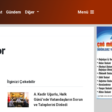
at
Gündem
Diğer
Menü
or
İlginizi Çekebilir
A. Kadir Uğurlu, Halk
Günü’nde Vatandaşların Sorun
ve Taleplerini Dinledi