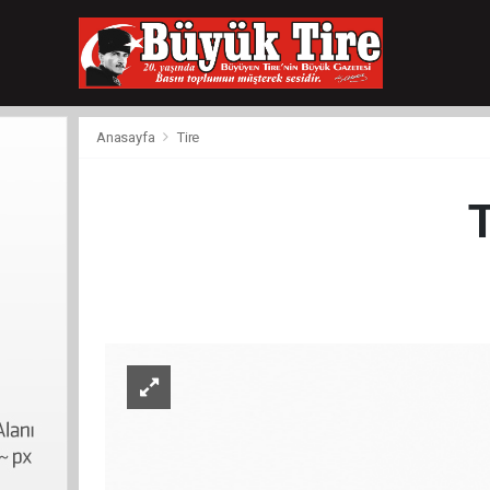
meritking
giriş
kingroyal
giriş
Anasayfa
Tire
T