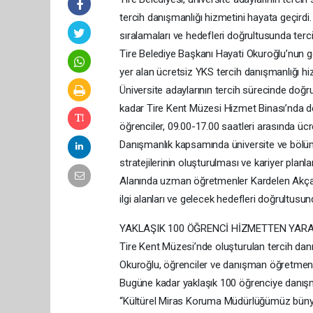
tercih danışmanlığı hizmetini hayata geçirdi
sıralamaları ve hedefleri doğrultusunda terci
Tire Belediye Başkanı Hayati Okuroğlu’nun 
yer alan ücretsiz YKS tercih danışmanlığı hi
Üniversite adaylarının tercih sürecinde doğ
kadar Tire Kent Müzesi Hizmet Binası’nda
öğrenciler, 09.00-17.00 saatleri arasında ücre
Danışmanlık kapsamında üniversite ve bölüm s
stratejilerinin oluşturulması ve kariyer planl
Alanında uzman öğretmenler Kardelen Akçay v
ilgi alanları ve gelecek hedefleri doğrultusu
YAKLAŞIK 100 ÖĞRENCİ HİZMETTEN YAR
Tire Kent Müzesi’nde oluşturulan tercih dan
Okuroğlu, öğrenciler ve danışman öğretmenle
Bugüne kadar yaklaşık 100 öğrenciye danışman
“Kültürel Miras Koruma Müdürlüğümüz bünye