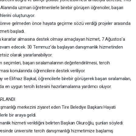
. Alanında uzman öğretmenlerle birebir görüşen öğrenciler, başarı
hlerini oluşturuyor.
göreve gelmeden önce hayata geçirme sözü verdiği projeler arasında
zmeti başladı.
ru kararlar almasına destek olmayı amaçlayan hizmet, 7 Ağustos’a
 devam edecek. 30 Temmuz’da başlayan danışmanlık hizmetinden
tsiz olarak yararlanabiliyor.
eçimleri, başarı sıralamalarının değerlendirilmesi, tercih
aması konularında öğrencilere destek veriliyor.
e Elifnaz Baykal, öğrencilerle birebir görüşerek başarı sıralamaları,
nda en uygun tercih listesini hazırlamalarına yardımcı oluyor.
ARLANDI
ışmanlığı merkezini ziyaret eden Tire Belediye Başkanı Hayati
rle bir araya geldi.
lık hizmeti verildiğini belirten Başkan Okuroğlu, şunları söyledi:
sinde üniversite tercih danışmanlığı hizmetimize başlamış