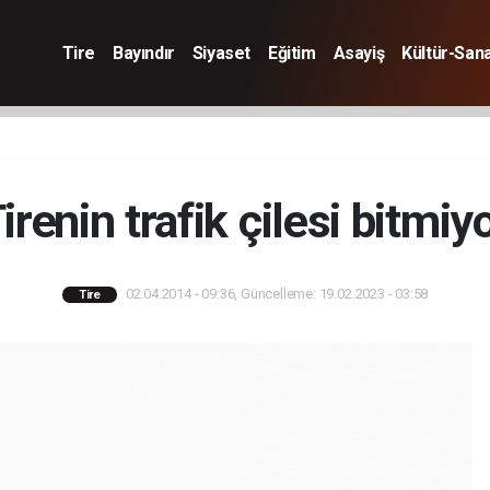
Tire
Bayındır
Siyaset
Eğitim
Asayiş
Kültür-San
irenin trafik çilesi bitmiy
02.04.2014 - 09:36, Güncelleme: 19.02.2023 - 03:58
Tire