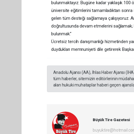
bulunmaktayız. Bugüne kadar yaklaşık 100 öğr
üniversite eğitimlerini tamamladıktan sonra 
gelen tüm desteği sağlamaya çalışıyoruz. Ama
doğrultusunda devam etmelerini sağlamak; h
bulunmak.”
Ücretsiz tercih danışmanlığı hizmetinden yar
duydukları memnuniyeti dile getirerek Başka
Anadolu Ajansı (AA), İhlas Haber Ajansı (İHA
tüm haberler, sitemizin editörlerinin müdaha
alan hukuki muhataplar haberi geçen ajanslar
Büyük Tire Gazetesi
buyuktire@hotmail.c