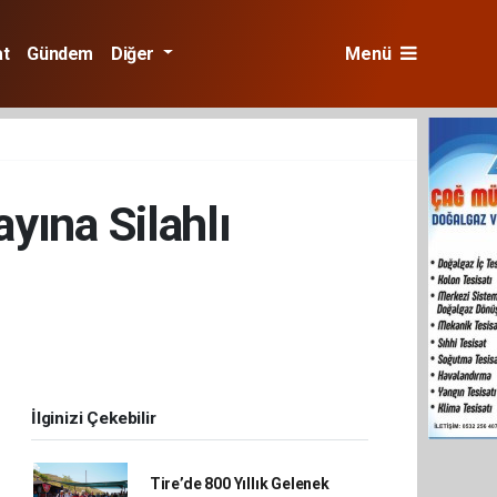
at
Gündem
Diğer
Menü
yına Silahlı
İlginizi Çekebilir
Tire’de 800 Yıllık Gelenek