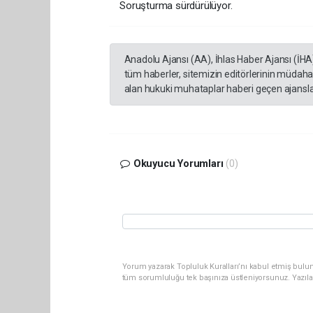
Soruşturma sürdürülüyor.
Anadolu Ajansı (AA), İhlas Haber Ajansı (İHA
tüm haberler, sitemizin editörlerinin müdaha
alan hukuki muhataplar haberi geçen ajanslar
Okuyucu Yorumları
(0)
Yorum yazarak Topluluk Kuralları’nı kabul etmiş bulun
tüm sorumluluğu tek başınıza üstleniyorsunuz. Yazıla