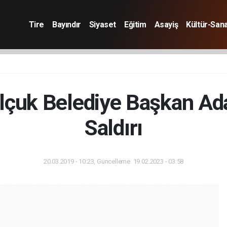
Tire
Bayındır
Siyaset
Eğitim
Asayiş
Kültür-San
lçuk Belediye Başkan Ada
Saldırı
20.03.2019 - 10:23, Güncelleme: 19.02.2023 - 03:58