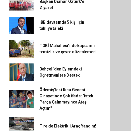
Başkan Osman Öztürk'e
Ziyaret
İBB davasında 5 kişi için
tahliye talebi
TOKİ Mahallesi’nde kapsamlı
temizlik ve çevre düzenlemesi
Bahçeli'den Eylemdeki
Öğretmenlere Destek
Ödemiş'teki Kına Gecesi
Cinayetinde Şok İfade: "İstek
Parça Çalınmayınca Ateş
Açtım"
Tire'de Elektrikli Araç Yangını!