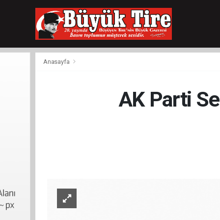
meritking
giriş
kingroyal
giriş
Anasayfa
AK Parti Se