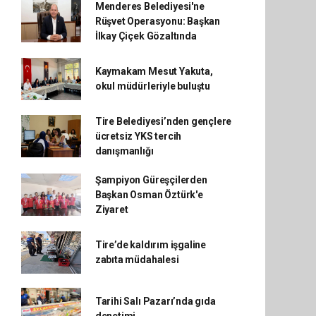
Menderes Belediyesi'ne
Rüşvet Operasyonu: Başkan
İlkay Çiçek Gözaltında
Kaymakam Mesut Yakuta,
okul müdürleriyle buluştu
Tire Belediyesi’nden gençlere
ücretsiz YKS tercih
danışmanlığı
Şampiyon Güreşçilerden
Başkan Osman Öztürk'e
Ziyaret
Tire’de kaldırım işgaline
zabıta müdahalesi
Tarihi Salı Pazarı’nda gıda
denetimi