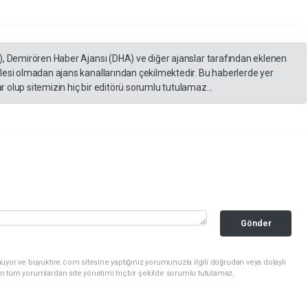
), Demirören Haber Ajansı (DHA) ve diğer ajanslar tarafından eklenen
lesi olmadan ajans kanallarından çekilmektedir. Bu haberlerde yer
 olup sitemizin hiç bir editörü sorumlu tutulamaz...
Gönder
uyor ve buyuktire.com sitesine yaptığınız yorumunuzla ilgili doğrudan veya dolaylı
n tüm yorumlardan site yönetimi hiçbir şekilde sorumlu tutulamaz.