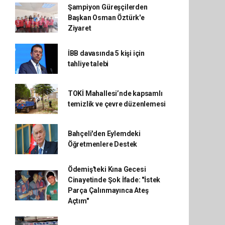
Şampiyon Güreşçilerden
Başkan Osman Öztürk'e
Ziyaret
İBB davasında 5 kişi için
tahliye talebi
TOKİ Mahallesi’nde kapsamlı
temizlik ve çevre düzenlemesi
Bahçeli'den Eylemdeki
Öğretmenlere Destek
Ödemiş'teki Kına Gecesi
Cinayetinde Şok İfade: "İstek
Parça Çalınmayınca Ateş
Açtım"