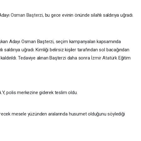
Adayı
Osman Başterzi
, bu gece evinin önünde silahlı saldırıya uğradı.
şkan Adayı Osman Başterzi, seçim kampanyaları kapsamında
ı saldırıya uğradı. Kimliği belirsiz kişiler tarafından sol bacağından
kaldırıldı. Tedaviye alınan Başterzi daha sonra
İzmir
Atatürk
Eğitim
A.Y, polis merkezine giderek teslim oldu.
k verecek mesele yüzünden aralarında husumet olduğunu söylediği