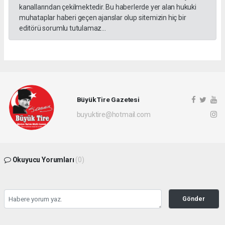
kanallarından çekilmektedir. Bu haberlerde yer alan hukuki
muhataplar haberi geçen ajanslar olup sitemizin hiç bir
editörü sorumlu tutulamaz...
Büyük Tire Gazetesi
buyuktire@hotmail.com
Okuyucu Yorumları
(0)
Gönder
Yorum yazarak Topluluk Kuralları’nı kabul etmiş bulunuyor ve buyuktire.com