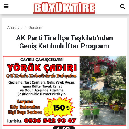
meritking
giriş
kingroyal
giriş
Anasayfa
Gündem
AK Parti Tire İlçe Teşkilatı'ndan
Geniş Katılımlı İftar Programı
GÜNDEM