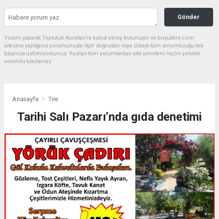
Gönder
Yorum yazarak Topluluk Kuralları’nı kabul etmiş bulunuyor ve buyuktire.com
sitesine yaptığınız yorumunuzla ilgili doğrudan veya dolaylı tüm sorumluluğu tek
başınıza üstleniyorsunuz. Yazılan tüm yorumlardan site yönetimi hiçbir şekilde
sorumlu tutulamaz.
Anasayfa
Tire
Tarihi Salı Pazarı’nda gıda denetimi