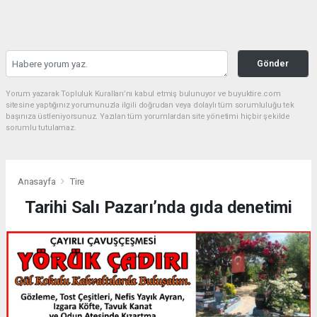
Gönder
Yorum yazarak Topluluk Kuralları’nı kabul etmiş bulunuyor ve buyuktire.com
sitesine yaptığınız yorumunuzla ilgili doğrudan veya dolaylı tüm sorumluluğu tek
başınıza üstleniyorsunuz. Yazılan tüm yorumlardan site yönetimi hiçbir şekilde
sorumlu tutulamaz.
Anasayfa
Tire
Tarihi Salı Pazarı’nda gıda denetimi