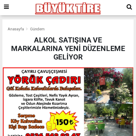
meritking
giriş
kingroyal
giriş
Anasayfa
Gündem
ALKOL SATIŞINA VE
MARKALARINA YENİ DÜZENLEME
GELİYOR