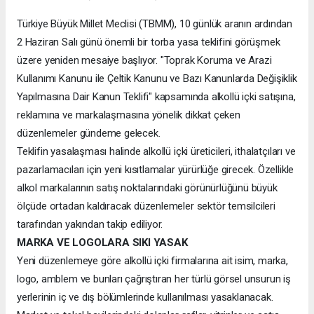
Türkiye Büyük Millet Meclisi (TBMM), 10 günlük aranın ardından
2 Haziran Salı günü önemli bir torba yasa teklifini görüşmek
üzere yeniden mesaiye başlıyor. "Toprak Koruma ve Arazi
Kullanımı Kanunu ile Çeltik Kanunu ve Bazı Kanunlarda Değişiklik
Yapılmasına Dair Kanun Teklifi" kapsamında alkollü içki satışına,
reklamına ve markalaşmasına yönelik dikkat çeken
düzenlemeler gündeme gelecek.
Teklifin yasalaşması halinde alkollü içki üreticileri, ithalatçıları ve
pazarlamacıları için yeni kısıtlamalar yürürlüğe girecek. Özellikle
alkol markalarının satış noktalarındaki görünürlüğünü büyük
ölçüde ortadan kaldıracak düzenlemeler sektör temsilcileri
tarafından yakından takip ediliyor.
MARKA VE LOGOLARA SIKI YASAK
Yeni düzenlemeye göre alkollü içki firmalarına ait isim, marka,
logo, amblem ve bunları çağrıştıran her türlü görsel unsurun iş
yerlerinin iç ve dış bölümlerinde kullanılması yasaklanacak.