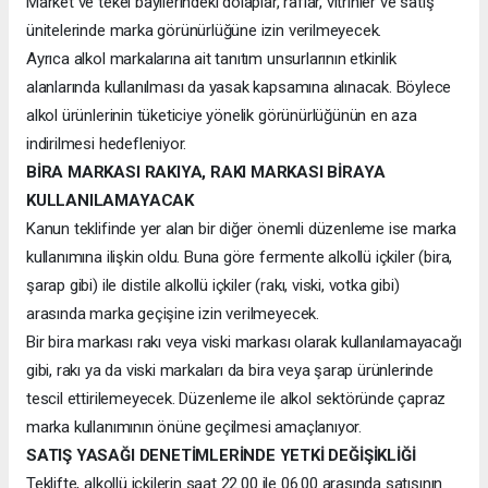
Market ve tekel bayilerindeki dolaplar, raflar, vitrinler ve satış
ünitelerinde marka görünürlüğüne izin verilmeyecek.
Ayrıca alkol markalarına ait tanıtım unsurlarının etkinlik
alanlarında kullanılması da yasak kapsamına alınacak. Böylece
alkol ürünlerinin tüketiciye yönelik görünürlüğünün en aza
indirilmesi hedefleniyor.
BİRA MARKASI RAKIYA, RAKI MARKASI BİRAYA
KULLANILAMAYACAK
Kanun teklifinde yer alan bir diğer önemli düzenleme ise marka
kullanımına ilişkin oldu. Buna göre fermente alkollü içkiler (bira,
şarap gibi) ile distile alkollü içkiler (rakı, viski, votka gibi)
arasında marka geçişine izin verilmeyecek.
Bir bira markası rakı veya viski markası olarak kullanılamayacağı
gibi, rakı ya da viski markaları da bira veya şarap ürünlerinde
tescil ettirilemeyecek. Düzenleme ile alkol sektöründe çapraz
marka kullanımının önüne geçilmesi amaçlanıyor.
SATIŞ YASAĞI DENETİMLERİNDE YETKİ DEĞİŞİKLİĞİ
Teklifte, alkollü içkilerin saat 22.00 ile 06.00 arasında satışının