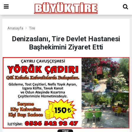
meritking
giriş
kingroyal
giriş
Anasayfa
Tire
Denizaslanı, Tire Devlet Hastanesi
Başhekimini Ziyaret Etti
TIRE