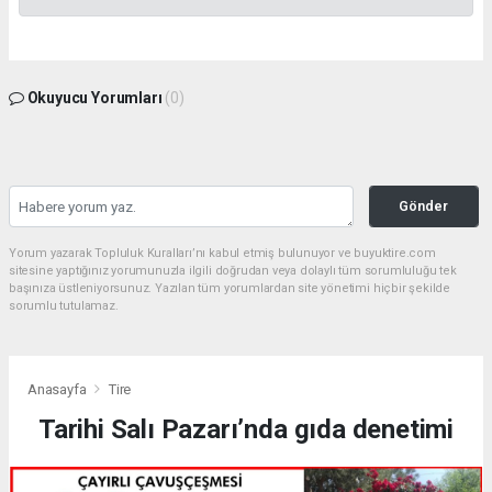
Okuyucu Yorumları
(0)
Gönder
Yorum yazarak Topluluk Kuralları’nı kabul etmiş bulunuyor ve buyuktire.com
sitesine yaptığınız yorumunuzla ilgili doğrudan veya dolaylı tüm sorumluluğu tek
başınıza üstleniyorsunuz. Yazılan tüm yorumlardan site yönetimi hiçbir şekilde
sorumlu tutulamaz.
Anasayfa
Tire
Tarihi Salı Pazarı’nda gıda denetimi