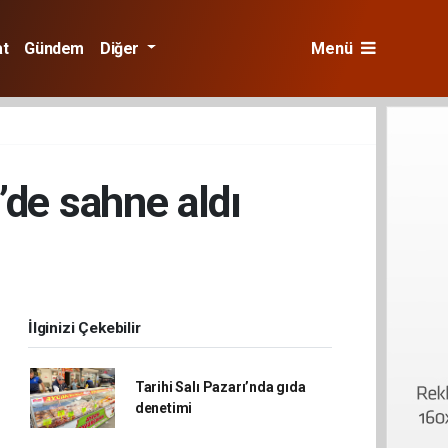
at
Gündem
Diğer
Menü
’de sahne aldı
İlginizi Çekebilir
Tarihi Salı Pazarı’nda gıda
denetimi