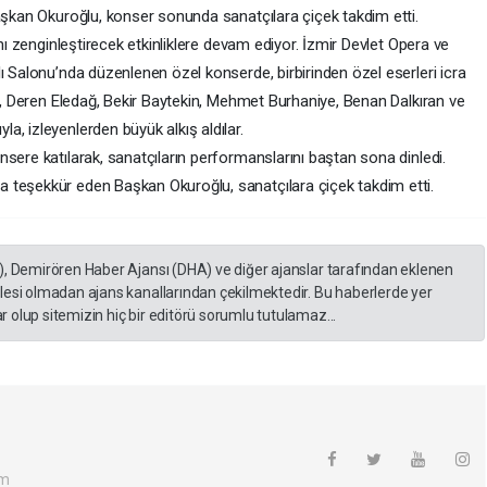
Başkan Okuroğlu, konser sonunda sanatçılara çiçek takdim etti.
ını zenginleştirecek etkinliklere devam ediyor. İzmir Devlet Opera ve
ı Salonu’nda düzenlenen özel konserde, birbirinden özel eserleri icra
er, Deren Eledağ, Bekir Baytekin, Mehmet Burhaniye, Benan Dalkıran ve
a, izleyenlerden büyük alkış aldılar.
sere katılarak, sanatçıların performanslarını baştan sona dinledi.
 teşekkür eden Başkan Okuroğlu, sanatçılara çiçek takdim etti.
), Demirören Haber Ajansı (DHA) ve diğer ajanslar tarafından eklenen
lesi olmadan ajans kanallarından çekilmektedir. Bu haberlerde yer
 olup sitemizin hiç bir editörü sorumlu tutulamaz...
om