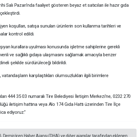
ihi Salı Pazarı’nda faaliyet gösteren beyaz et satıcıları ile hazır gıda
ekleştirdi.
yen koşulları, satışa sunulan ürünlerin son kullanma tarihleri ve
ar kontrol edildi.
aşıyan kurallara uyulması konusunda işletme sahiplerine gerekli
üvenli ve sağlıklı gıdaya ulaşmasını sağlamak amacıyla benzer
neli şekilde sürdürüleceği bildirildi.
atandaşların karşılaştıkları olumsuzlukları ilgili birimlere
kları 444 35 03 numaralı Tire Belediyesi İletişim Merkezi’ne, 0232 270
üğü iletişim hattına veya Alo 174 Gıda Hattı üzerinden Tire İlçe
ica ediyoruz.”
), Demirören Haber Ajansı (DHA) ve diğer ajanslar tarafından eklenen