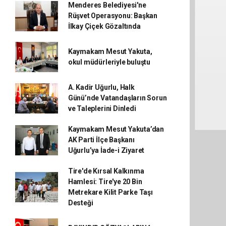
Menderes Belediyesi'ne
Rüşvet Operasyonu: Başkan
İlkay Çiçek Gözaltında
Kaymakam Mesut Yakuta,
okul müdürleriyle buluştu
A. Kadir Uğurlu, Halk
Günü’nde Vatandaşların Sorun
ve Taleplerini Dinledi
Kaymakam Mesut Yakuta’dan
AK Parti İlçe Başkanı
Uğurlu’ya İade-i Ziyaret
Tire'de Kırsal Kalkınma
Hamlesi: Tire'ye 20 Bin
Metrekare Kilit Parke Taşı
Desteği