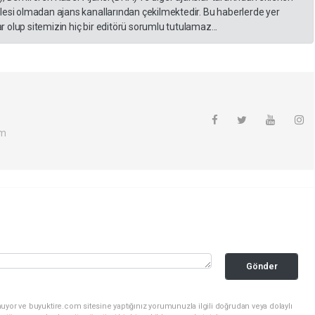
lesi olmadan ajans kanallarından çekilmektedir. Bu haberlerde yer
 olup sitemizin hiç bir editörü sorumlu tutulamaz...
om
Gönder
uyor ve buyuktire.com sitesine yaptığınız yorumunuzla ilgili doğrudan veya dolaylı