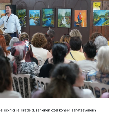
si işbirliği ile Tire’de düzenlenen özel konser, sanatseverlerin