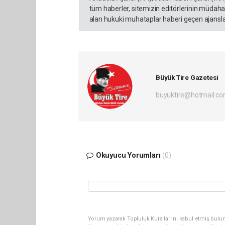
tüm haberler, sitemizin editörlerinin müdaha
alan hukuki muhataplar haberi geçen ajanslar
Büyük Tire Gazetesi
buyuktire@hotmail.c
Okuyucu Yorumları
(0)
Yorum yazarak Topluluk Kuralları’nı kabul etmiş bulun