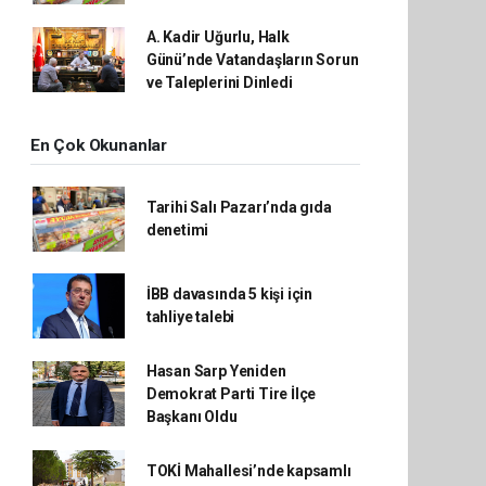
A. Kadir Uğurlu, Halk
Günü’nde Vatandaşların Sorun
ve Taleplerini Dinledi
En Çok Okunanlar
Tarihi Salı Pazarı’nda gıda
denetimi
İBB davasında 5 kişi için
tahliye talebi
Hasan Sarp Yeniden
Demokrat Parti Tire İlçe
Başkanı Oldu
TOKİ Mahallesi’nde kapsamlı