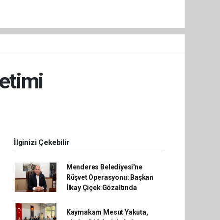
netimi
İlginizi Çekebilir
Menderes Belediyesi'ne
Rüşvet Operasyonu: Başkan
İlkay Çiçek Gözaltında
Kaymakam Mesut Yakuta,