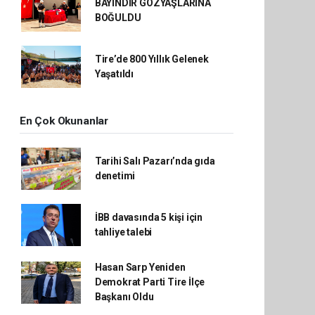
BAYINDIR GÖZYAŞLARINA
BOĞULDU
Tire’de 800 Yıllık Gelenek
Yaşatıldı
En Çok Okunanlar
Tarihi Salı Pazarı’nda gıda
denetimi
İBB davasında 5 kişi için
tahliye talebi
Hasan Sarp Yeniden
Demokrat Parti Tire İlçe
Başkanı Oldu