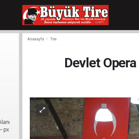
meritking
giriş
kingroyal
giriş
Anasayfa
Tire
Devlet Opera 