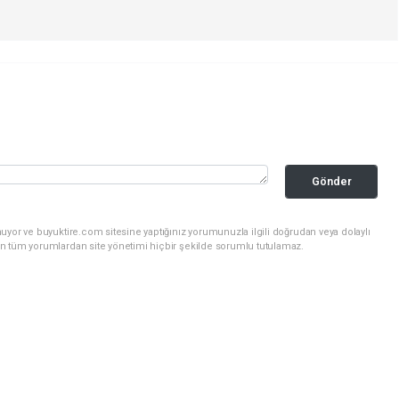
Gönder
uyor ve buyuktire.com sitesine yaptığınız yorumunuzla ilgili doğrudan veya dolaylı
n tüm yorumlardan site yönetimi hiçbir şekilde sorumlu tutulamaz.