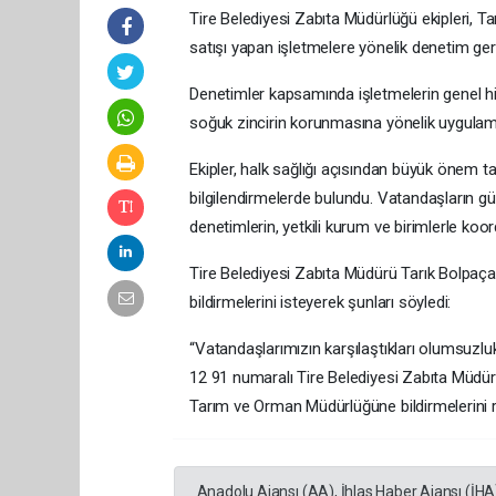
Tire Belediyesi Zabıta Müdürlüğü ekipleri, Tar
satışı yapan işletmelere yönelik denetim gerç
Denetimler kapsamında işletmelerin genel hij
soğuk zincirin korunmasına yönelik uygulamal
Ekipler, halk sağlığı açısından büyük önem t
bilgilendirmelerde bulundu. Vatandaşların g
denetimlerin, yetkili kurum ve birimlerle koordi
Tire Belediyesi Zabıta Müdürü Tarık Bolpaça, v
bildirmelerini isteyerek şunları söyledi:
“Vatandaşlarımızın karşılaştıkları olumsuzlu
12 91 numaralı Tire Belediyesi Zabıta Müdürl
Tarım ve Orman Müdürlüğüne bildirmelerini r
Anadolu Ajansı (AA), İhlas Haber Ajansı (İHA