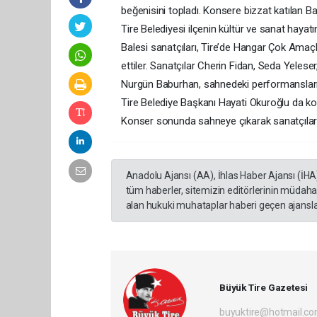
beğenisini topladı. Konsere bizzat katılan 
Tire Belediyesi ilçenin kültür ve sanat hayat
Balesi sanatçıları, Tire’de Hangar Çok Amaçl
ettiler. Sanatçılar Cherin Fidan, Seda Yeles
Nurgün Baburhan, sahnedeki performanslarıyl
Tire Belediye Başkanı Hayati Okuroğlu da kon
Konser sonunda sahneye çıkarak sanatçılara
Anadolu Ajansı (AA), İhlas Haber Ajansı (İHA
tüm haberler, sitemizin editörlerinin müdaha
alan hukuki muhataplar haberi geçen ajanslar
Büyük Tire Gazetesi
buyuktire@hotmail.c