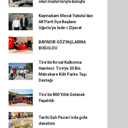
okul müdürleriyle buluştu
Kaymakam Mesut Yakuta’dan
AK Parti İlçe Başkanı
Uğurlu’ya İade-i Ziyaret
BAYINDIR GÖZYAŞLARINA
BOĞULDU
Tire'de Kırsal Kalkınma
Hamlesi: Tire'ye 20 Bin
Metrekare Kilit Parke Taşı
Desteği
Tire’de 800 Yıllık Gelenek
Yaşatıldı
Tarihi Salı Pazarı’nda gıda
denetimi