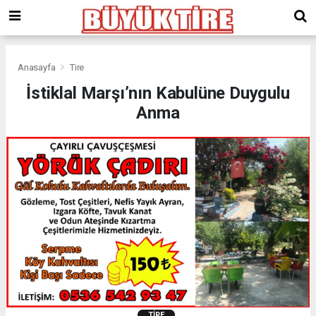
meritking
giriş
kingroyal
giriş
Anasayfa
Tire
İstiklal Marşı’nın Kabulüne Duygulu
Anma
TIRE