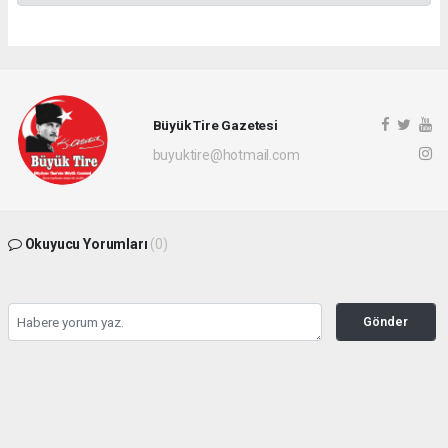
Büyük Tire Gazetesi
buyuktire@hotmail.com
Okuyucu Yorumları
(0)
Gönder
Yorum yazarak Topluluk Kuralları’nı kabul etmiş bulunuyor ve buyuktire.com
sitesine yaptığınız yorumunuzla ilgili doğrudan veya dolaylı tüm sorumluluğu tek
başınıza üstleniyorsunuz. Yazılan tüm yorumlardan site yönetimi hiçbir şekilde
sorumlu tutulamaz.