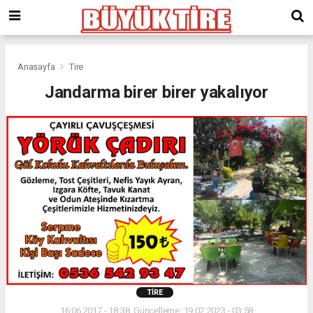
meritking
giriş
kingroyal
giriş
Anasayfa
Tire
Jandarma birer birer yakalıyor
TIRE
16.06.2017 - 18:38, Güncelleme: 19.02.2023 - 03:58