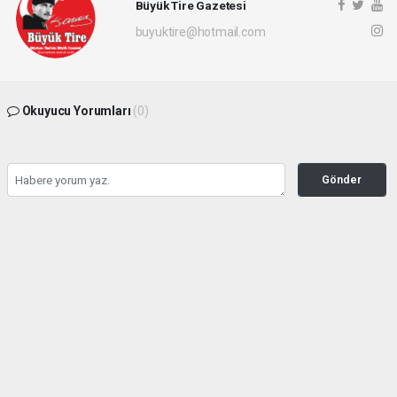
Büyük Tire Gazetesi
buyuktire@hotmail.com
Okuyucu Yorumları
(0)
Gönder
Yorum yazarak Topluluk Kuralları’nı kabul etmiş bulunuyor ve buyuktire.com
sitesine yaptığınız yorumunuzla ilgili doğrudan veya dolaylı tüm sorumluluğu tek
başınıza üstleniyorsunuz. Yazılan tüm yorumlardan site yönetimi hiçbir şekilde
sorumlu tutulamaz.
Anasayfa
Gündem
İBB davasında 5 kişi için tahliye
talebi