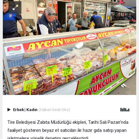
Erkek
|
Kadın
(Haberi Sesli Oku)
Tire Belediyesi Zabıta Müdürlüğü ekipleri, Tarihi Salı Pazarı’nda
faaliyet gösteren beyaz et satıcıları ile hazır gıda satışı yapan
işletmelere yönelik denetim gerçekleştirdi.