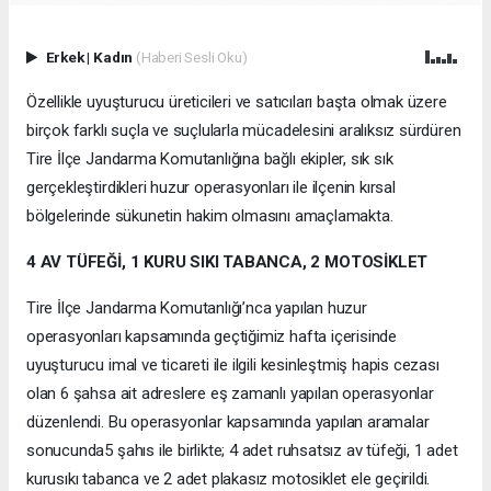
Erkek
|
Kadın
(Haberi Sesli Oku)
Özellikle uyuşturucu üreticileri ve satıcıları başta olmak üzere
birçok farklı suçla ve suçlularla mücadelesini aralıksız sürdüren
Tire İlçe Jandarma Komutanlığına bağlı ekipler, sık sık
gerçekleştirdikleri huzur operasyonları ile ilçenin kırsal
bölgelerinde sükunetin hakim olmasını amaçlamakta.
4 AV TÜFEĞİ, 1 KURU SIKI TABANCA, 2 MOTOSİKLET
Tire İlçe Jandarma Komutanlığı’nca yapılan huzur
operasyonları kapsamında geçtiğimiz hafta içerisinde
uyuşturucu imal ve ticareti ile ilgili kesinleştmiş hapis cezası
olan 6 şahsa ait adreslere eş zamanlı yapılan operasyonlar
düzenlendi. Bu operasyonlar kapsamında yapılan aramalar
sonucunda5 şahıs ile birlikte; 4 adet ruhsatsız av tüfeği, 1 adet
kurusıkı tabanca ve 2 adet plakasız motosiklet ele geçirildi.