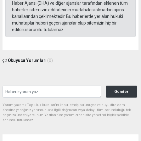
Haber Ajansı (DHA) ve diğer ajanslar tarafından eklenen tüm
haberler, sitemizin editörlerinin müdahalesi olmadan ajans
kanallarından çekilmektedir. Bu haberlerde yer alan hukuki
muhataplar haberi geçen ajanslar olup sitemizin hiç bir
editörü sorumlu tutulamaz...
Okuyucu Yorumları
(0)
Gönder
Yorum yazarak Topluluk Kuralları’nı kabul etmiş bulunuyor ve buyuktire.com
sitesine yaptığınız yorumunuzla ilgili doğrudan veya dolaylı tüm sorumluluğu tek
başınıza üstleniyorsunuz. Yazılan tüm yorumlardan site yönetimi hiçbir şekilde
sorumlu tutulamaz.