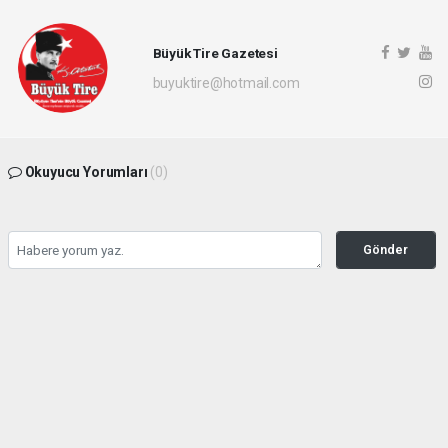
Büyük Tire Gazetesi
buyuktire@hotmail.com
Okuyucu Yorumları
(0)
Gönder
Yorum yazarak Topluluk Kuralları’nı kabul etmiş bulunuyor ve buyuktire.com
sitesine yaptığınız yorumunuzla ilgili doğrudan veya dolaylı tüm sorumluluğu tek
başınıza üstleniyorsunuz. Yazılan tüm yorumlardan site yönetimi hiçbir şekilde
sorumlu tutulamaz.
Anasayfa
Gündem