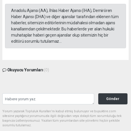
Anadolu Ajansı (AA), İhlas Haber Ajansı (İHA), Demirören
Haber Ajansı (DHA) ve diğer ajanslar tarafından eklenen tüm
haberler, sitemizin editörlerinin müdahalesi olmadan ajans
kanallarından çekilmektedir. Bu haberlerde yer alan hukuki
muhataplar haberi geçen ajanslar olup sitemizin hiç bir
editörü sorumlu tutulamaz...
Okuyucu Yorumları
(0)
Gönder
Yorum yazarak Topluluk Kuralları’nı kabul etmiş bulunuyor ve buyuktire.com
sitesine yaptığınız yorumunuzla ilgili doğrudan veya dolaylı tüm sorumluluğu tek
başınıza üstleniyorsunuz. Yazılan tüm yorumlardan site yönetimi hiçbir şekilde
sorumlu tutulamaz.