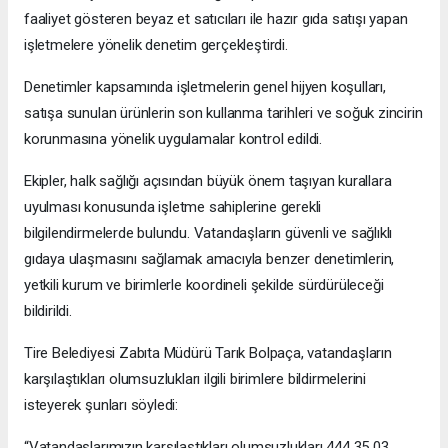
faaliyet gösteren beyaz et satıcıları ile hazır gıda satışı yapan
işletmelere yönelik denetim gerçekleştirdi.
Denetimler kapsamında işletmelerin genel hijyen koşulları,
satışa sunulan ürünlerin son kullanma tarihleri ve soğuk zincirin
korunmasına yönelik uygulamalar kontrol edildi.
Ekipler, halk sağlığı açısından büyük önem taşıyan kurallara
uyulması konusunda işletme sahiplerine gerekli
bilgilendirmelerde bulundu. Vatandaşların güvenli ve sağlıklı
gıdaya ulaşmasını sağlamak amacıyla benzer denetimlerin,
yetkili kurum ve birimlerle koordineli şekilde sürdürüleceği
bildirildi.
Tire Belediyesi Zabıta Müdürü Tarık Bolpaça, vatandaşların
karşılaştıkları olumsuzlukları ilgili birimlere bildirmelerini
isteyerek şunları söyledi:
“Vatandaşlarımızın karşılaştıkları olumsuzlukları 444 35 03