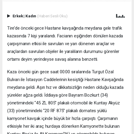
Erkek
|
Kadın
(Haberi Sesli Oku)
Tire’de önceki gece Hastane kavşağında meydana gele trafik
kazasında 7 kişi yaralandı. Facianın eşiğinden dönülen kazada
çarpışmanın etkisi ile savrulan ve yan dönenen araçlar ve
araçlardan savrulan objeler ile yaralıların durumunu görenler
ortamı deyim yerindeyse savaş alanına benzetti.
Kaza önceki gün gece saat 00:00 sıralarında Turgut Özal
Bulvarı ile İstasyon Caddelerinin kesiştiği Hastane Kavşağında
meydana geldi. Aşırı hız ve dikkatsizliğin neden olduğu kazada
yürekler ağza geldi. İddiaya göre Bayram Bozkurt (34)
yönetimindeki “45 ZL 805” plakalı otomobil ile Kuntay Akyüz
(33) yönetimindeki “20 RF 875” plakalı domates yüklü
kamyonet kavşak içinde büyük bir hızla çarpıştı. Çarpmanın
etkisiyle her iki araç hurdaya dönerken Kamyonette bulunan
Kuntay Akyüz ile Ali Karaman(36) ve otomobilde bulunan