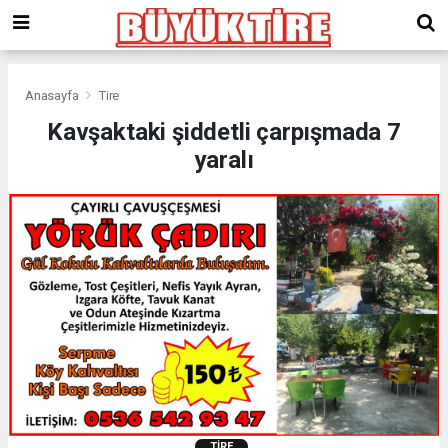
meritking
giriş
kingroyal
giriş
Anasayfa
Tire
Kavşaktaki şiddetli çarpışmada 7
yaralı
TIRE