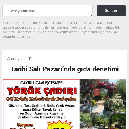
Gönder
Yorum yazarak Topluluk Kuralları’nı kabul etmiş bulunuyor ve buyuktire.com
sitesine yaptığınız yorumunuzla ilgili doğrudan veya dolaylı tüm sorumluluğu tek
başınıza üstleniyorsunuz. Yazılan tüm yorumlardan site yönetimi hiçbir şekilde
sorumlu tutulamaz.
Anasayfa
Tire
Tarihi Salı Pazarı’nda gıda denetimi