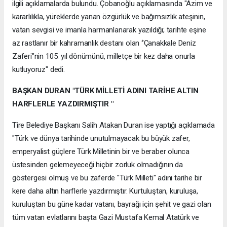
ilgili açıklamalarda bulundu. Çobanoğlu açıklamasında "Azim ve
kararlılıkla, yüreklerde yanan özgürlük ve bağımsızlık ateşinin,
vatan sevgisi ve imanla harmanlanarak yazıldığı; tarihte eşine
az rastlanır bir kahramanlık destanı olan ‘’Çanakkale Deniz
Zaferi”nin 105. yıl dönümünü, milletçe bir kez daha onurla
kutluyoruz" dedi.
BAŞKAN DURAN "TÜRK MİLLETİ ADINI TARİHE ALTIN
HARFLERLE YAZDIRMIŞTIR "
Tire Belediye Başkanı Salih Atakan Duran ise yaptığı açıklamada
"Türk ve dünya tarihinde unutulmayacak bu büyük zafer,
emperyalist güçlere Türk Milletinin bir ve beraber olunca
üstesinden gelemeyeceği hiçbir zorluk olmadığının da
göstergesi olmuş ve bu zaferde "Türk Milleti" adını tarihe bir
kere daha altın harflerle yazdırmıştır. Kurtuluştan, kuruluşa,
kuruluştan bu güne kadar vatanı, bayrağı için şehit ve gazi olan
tüm vatan evlatlarını başta Gazi Mustafa Kemal Atatürk ve