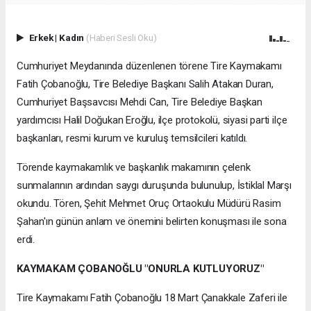
Erkek
|
Kadın
(Haberi Sesli Oku)
Cumhuriyet Meydanında düzenlenen törene Tire Kaymakamı
Fatih Çobanoğlu, Tire Belediye Başkanı Salih Atakan Duran,
Cumhuriyet Başsavcısı Mehdi Can, Tire Belediye Başkan
yardımcısı Halil Doğukan Eroğlu, ilçe protokolü, siyasi parti ilçe
başkanları, resmi kurum ve kuruluş temsilcileri katıldı.
Törende kaymakamlık ve başkanlık makamının çelenk
sunmalarının ardından saygı duruşunda bulunulup, İstiklal Marşı
okundu. Tören, Şehit Mehmet Oruç Ortaokulu Müdürü Rasim
Şahan'ın günün anlam ve önemini belirten konuşması ile sona
erdi.
KAYMAKAM ÇOBANOĞLU "ONURLA KUTLUYORUZ"
Tire Kaymakamı Fatih Çobanoğlu 18 Mart Çanakkale Zaferi ile