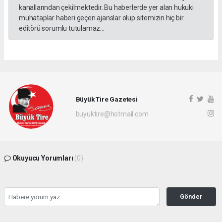
kanallarından çekilmektedir. Bu haberlerde yer alan hukuki
muhataplar haberi geçen ajanslar olup sitemizin hiç bir
editörü sorumlu tutulamaz...
Büyük Tire Gazetesi
buyuktire@hotmail.com
Okuyucu Yorumları
(0)
Gönder
Yorum yazarak Topluluk Kuralları’nı kabul etmiş bulunuyor ve buyuktire.com