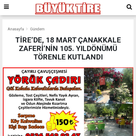
meritking
giriş
kingroyal
giriş
Anasayfa
Gündem
TİRE’DE, 18 MART ÇANAKKALE
ZAFERİ’NİN 105. YILDÖNÜMÜ
TÖRENLE KUTLANDI