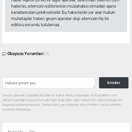
haberler, sitemizin editörlerinin müdahalesi olmadan ajans
kanallarından çekilmektedir. Bu haberlerde yer alan hukuki
muhataplar haberi geçen ajanslar olup sitemizin hiç bir
editörü sorumlu tutulamaz...
Okuyucu Yorumları
(0)
Gönder
Yorum yazarak Topluluk Kuralları’nı kabul etmiş bulunuyor ve buyuktire.com
sitesine yaptığınız yorumunuzla ilgili doğrudan veya dolaylı tüm sorumluluğu tek
başınıza üstleniyorsunuz. Yazılan tüm yorumlardan site yönetimi hiçbir şekilde
sorumlu tutulamaz.
Anasayfa
Tire