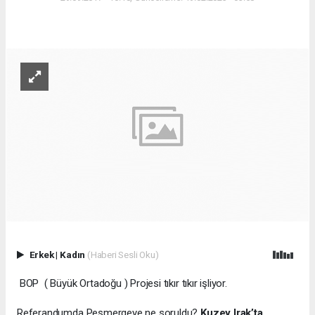
Erkek
|
Kadın
(Haberi Sesli Oku)
BOP ( Büyük Ortadoğu ) Projesi tıkır tıkır işliyor.
Referandumda Peşmergeye ne soruldu?
Kuzey Irak’ta