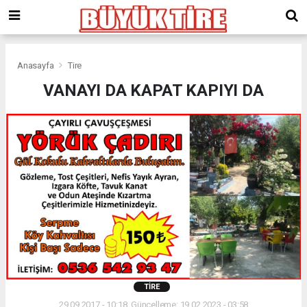
meritking
giriş
kingroyal
giriş
Anasayfa
Tire
VANAYI DA KAPAT KAPIYI DA
TIRE
29.09.2017 - 10:18, Güncelleme: 19.02.2023 - 03:58