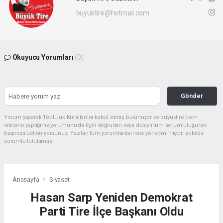
buyuktire@hotmail.com
Okuyucu Yorumları
(0)
Gönder
Yorum yazarak Topluluk Kuralları’nı kabul etmiş bulunuyor ve buyuktire.com
sitesine yaptığınız yorumunuzla ilgili doğrudan veya dolaylı tüm sorumluluğu tek
başınıza üstleniyorsunuz. Yazılan tüm yorumlardan site yönetimi hiçbir şekilde
sorumlu tutulamaz.
Anasayfa
Siyaset
Hasan Sarp Yeniden Demokrat
Parti Tire İlçe Başkanı Oldu