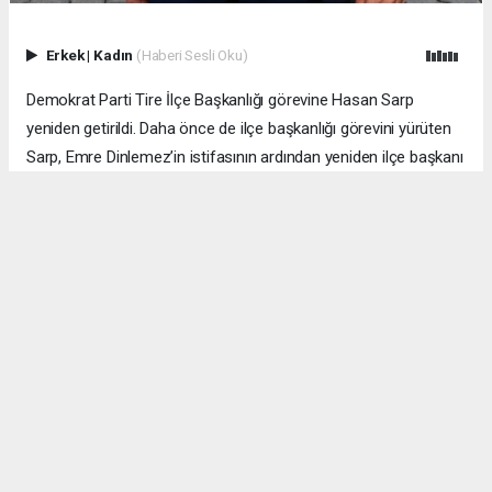
Erkek
|
Kadın
(Haberi Sesli Oku)
Demokrat Parti Tire İlçe Başkanlığı görevine Hasan Sarp
yeniden getirildi. Daha önce de ilçe başkanlığı görevini yürüten
Sarp, Emre Dinlemez’in istifasının ardından yeniden ilçe başkanı
olarak görevlendirildi.
Parti teşkilatında daha önce de görev yapan Hasan Sarp’ın
yeniden göreve getirilmesiyle birlikte, Demokrat Parti Tire İlçe
Başkanlığı’nda yeni dönem resmen başladı. Sarp’ın önümüzdeki
süreçte ilçe teşkilatını yeniden yapılandırması ve parti
çalışmalarını sürdürmesi bekleniyor.