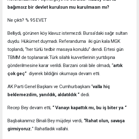
bağımsız bir devlet kurulsun mu kurulmasın mı?
Ne çıktı? % 95 EVET
Belliydi, görünen köy klavuz istemezdi. Bursa’daki sağır sultan
duydu. Hükümet duymadı. Referanduma iki gün kala MGK
toplandı, “her türlü tedbir masaya konuldu” dendi. Ertesi gün
TBMM de toplanarak Türk silahlı kuvvetlerinin yurtdışına
gönderilmesine karar verildi. Barzani oralı bile olmadı, “
artık
çok geç”
diyerek bildiğini okumaya devam etti.
AK Parti Genel Başkanı ve Cumhurbaşkanı “
valla hiç
beklemezdim, yanıldık, aldatıldık “
dedi.
Recep Bey devam etti;
“ Vanayı kapattık mı, bu iş biter ya “
Başbakanımız Binali Bey müjdeyi verdi,
“Rahat olun, savaşa
girmiyoruz.
” Rahatladık vallahi.