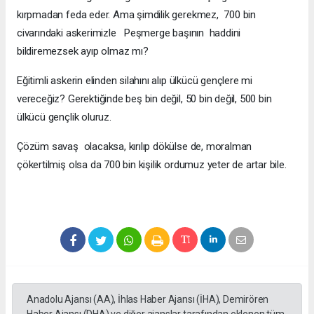
kırpmadan feda eder. Ama şimdilik gerekmez, 700 bin
civarındaki askerimizle Peşmerge başının haddini
bildiremezsek ayıp olmaz mı?
Eğitimli askerin elinden silahını alıp ülkücü gençlere mi
vereceğiz? Gerektiğinde beş bin değil, 50 bin değil, 500 bin
ülkücü gençlik oluruz.
Çözüm savaş olacaksa, kırılıp dökülse de, moralman
çökertilmiş olsa da 700 bin kişilik ordumuz yeter de artar bile.
Anadolu Ajansı (AA), İhlas Haber Ajansı (İHA), Demirören
Haber Ajansı (DHA) ve diğer ajanslar tarafından eklenen tüm