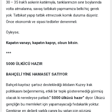
30 – 35 Irak’lı askerin katılımıyla, tanklarımızın sınır boylarında
volta atmalarına, savaş tatbikatı yapmamıza belki hiç gerek
yok. Tatbikat yapıp tatbik etmezsek komik duruma düşeriz.
Önce ekonomik ve siyasi tedbirler denenmeli.
Öyleyse;
Kapatın vanayı, kapatın kapıyı, olsun bitsin.
***
5000 ÜLKÜCÜ HAZIR
BAHÇELİ YİNE HAMASET SATIYOR
Bahçeli kayıtsız şartsız desteklediği iktidarın Kuzey Irak
politikasını beğenmemiş, etkili bir tepki gösteremediği görmüş
olacak ki neredeyse patladı
.” 5000 ülkücü hazır”
diyor. Ülkücü
gençliğin bu memleket için yapamayacağı fedakarlık yoktur.
Gerekirse en değerli varlığı canını bu vatan için gözünü