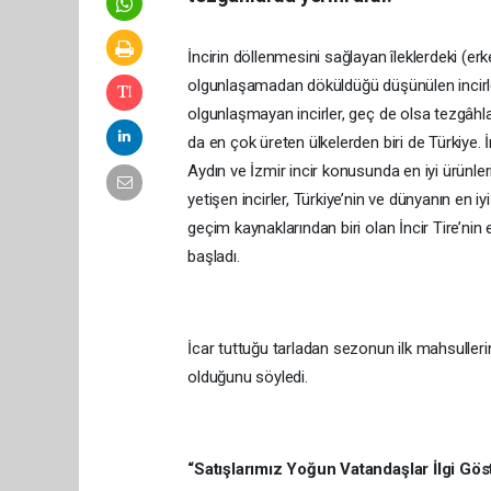
İncirin döllenmesini sağlayan îleklerdeki (er
olgunlaşamadan döküldüğü düşünülen incirler
olgunlaşmayan incirler, geç de olsa tezgâhla
da en çok üreten ülkelerden biri de Türkiye. İ
Aydın ve İzmir incir konusunda en iyi ürünleri
yetişen incirler, Türkiye’nin ve dünyanın en i
geçim kaynaklarından biri olan İncir Tire’nin
başladı.
İcar tuttuğu tarladan sezonun ilk mahsullerin
olduğunu söyledi.
“Satışlarımız Yoğun Vatandaşlar İlgi Gös