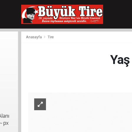
meritking
giriş
kingroyal
giriş
Anasayfa
Tire
Yaş 