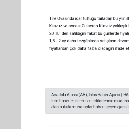
Tire Ovasında icar tuttuğu tarladan bu yılın 
Kılavuz ve annesi Gülseren Kılavuz yaklaşık bir
20 TL’ den satıldığını fakat bu günlerde fiyat
1,5 - 2 ay daha tezgâhlarda satışların devam
fiyatlardan çok daha fazla olacağını ifade ett
Anadolu Ajansı (AA), İhlas Haber Ajansı (İHA
tüm haberler, sitemizin editörlerinin müdaha
alan hukuki muhataplar haberi geçen ajanslar