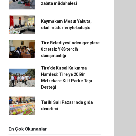
zabıta müdahalesi
Kaymakam Mesut Yakuta,
okul müdürleriyle buluştu
Tire Belediyesi’nden gençlere
ücretsiz YKS tercih
danışmanlığı
Tire'de Kırsal Kalkınma
Hamlesi: Tire'ye 20 Bin
Metrekare Kilit Parke Taşı
Desteği
Tarihi Salı Pazarı’nda gıda
denetimi
En Çok Okunanlar