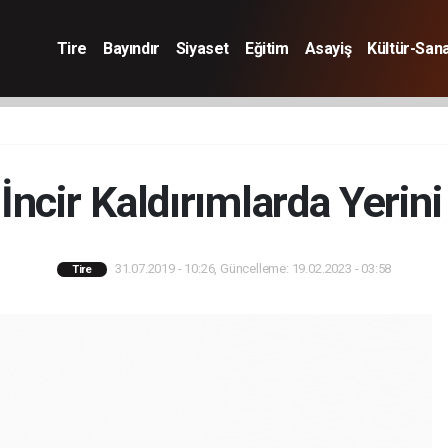
Tire
Bayındır
Siyaset
Eğitim
Asayiş
Kültür-San
İncir Kaldırımlarda Yerini
31.07.2019 - 10:26, Güncelleme: 19.02.2023 - 03:58
Tire