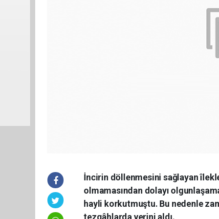
İncirin döllenmesini sağlayan îlekl
olmamasından dolayı olgunlaşamada
hayli korkutmuştu. Bu nedenle zam
tezgâhlarda yerini aldı.