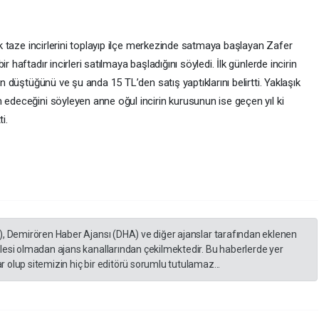
ilk taze incirlerini toplayıp ilçe merkezinde satmaya başlayan Zafer
 haftadır incirleri satılmaya başladığını söyledi. İlk günlerde incirin
ın düştüğünü ve şu anda 15 TL’den satış yaptıklarını belirtti. Yaklaşık
 edeceğini söyleyen anne oğul incirin kurusunun ise geçen yıl ki
i.
), Demirören Haber Ajansı (DHA) ve diğer ajanslar tarafından eklenen
lesi olmadan ajans kanallarından çekilmektedir. Bu haberlerde yer
 olup sitemizin hiç bir editörü sorumlu tutulamaz...