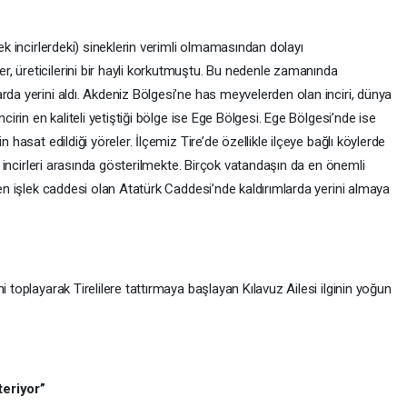
kek incirlerdeki) sineklerin verimli olmamasından dolayı
, üreticilerini bir hayli korkutmuştu. Bu nedenle zamanında
rda yerini aldı. Akdeniz Bölgesi’ne has meyvelerden olan inciri, dünya
ncirin en kaliteli yetiştiği bölge ise Ege Bölgesi. Ege Bölgesi’nde ise
n hasat edildiği yöreler. İlçemiz Tire’de özellikle ilçeye bağlı köylerde
yi incirleri arasında gösterilmekte. Birçok vatandaşın da en önemli
 en işlek caddesi olan Atatürk Caddesi’nde kaldırımlarda yerini almaya
i toplayarak Tirelilere tattırmaya başlayan Kılavuz Ailesi ilginin yoğun
teriyor”