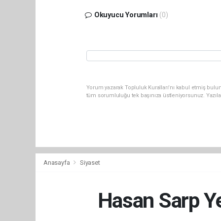
Okuyucu Yorumları
(0)
Yorum yazarak Topluluk Kuralları’nı kabul etmiş bulun
tüm sorumluluğu tek başınıza üstleniyorsunuz. Yazıla
Anasayfa
Siyaset
Hasan Sarp Ye