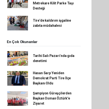
Metrekare Kilit Parke Taşı
Desteği
Tire’de kaldırım işgaline
zabıta müdahalesi
En Çok Okunanlar
Tarihi Salı Pazarı’nda gıda
denetimi
Hasan Sarp Yeniden
Demokrat Parti Tire İlçe
Başkanı Oldu
Şampiyon Güreşçilerden
Başkan Osman Öztürk'e
Ziyaret