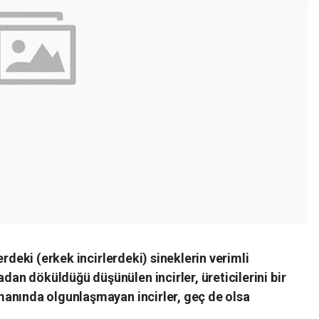
erdeki (erkek incirlerdeki) sineklerin verimli
n döküldüğü düşünülen incirler, üreticilerini bir
anında olgunlaşmayan incirler, geç de olsa