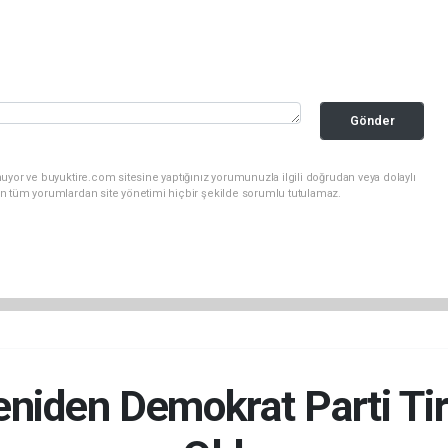
Gönder
uyor ve buyuktire.com sitesine yaptığınız yorumunuzla ilgili doğrudan veya dolaylı
n tüm yorumlardan site yönetimi hiçbir şekilde sorumlu tutulamaz.
niden Demokrat Parti Tir