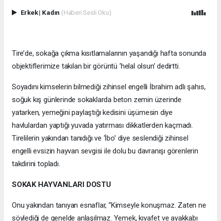
Erkek
|
Kadın
(Haberi Sesli Oku)
Tire’de, sokağa çıkma kısıtlamalarının yaşandığı hafta sonunda
objektiflerimize takılan bir görüntü ‘helal olsun’ dedirtti.
Soyadını kimselerin bilmediği zihinsel engelli İbrahim adlı şahıs,
soğuk kış günlerinde sokaklarda beton zemin üzerinde
yatarken, yemeğini paylaştığı kedisini üşümesin diye
havlulardan yaptığı yuvada yatırması dikkatlerden kaçmadı.
Tirelilerin yakından tanıdığı ve ‘İbo’ diye seslendiği zihinsel
engelli evsizin hayvan sevgisi ile dolu bu davranışı görenlerin
takdirini topladı.
SOKAK HAYVANLARI DOSTU
Onu yakından tanıyan esnaflar, “Kimseyle konuşmaz. Zaten ne
söylediği de genelde anlaşılmaz. Yemek, kıyafet ve ayakkabı