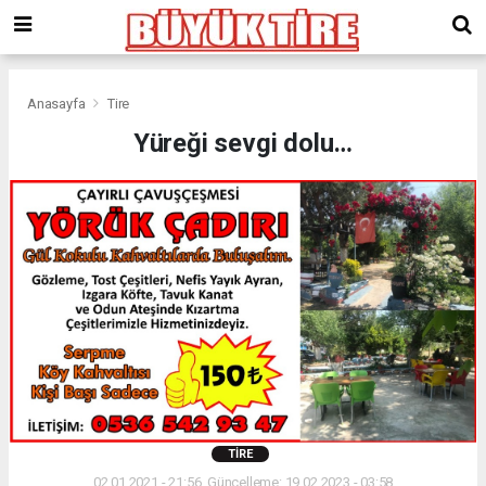
meritking
giriş
kingroyal
giriş
Anasayfa
Tire
Yüreği sevgi dolu…
TIRE
02.01.2021 - 21:56, Güncelleme: 19.02.2023 - 03:58