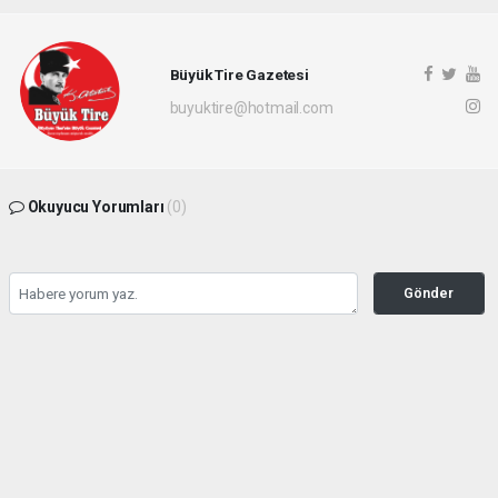
Büyük Tire Gazetesi
buyuktire@hotmail.com
Okuyucu Yorumları
(0)
Gönder
Yorum yazarak Topluluk Kuralları’nı kabul etmiş bulunuyor ve buyuktire.com
sitesine yaptığınız yorumunuzla ilgili doğrudan veya dolaylı tüm sorumluluğu tek
başınıza üstleniyorsunuz. Yazılan tüm yorumlardan site yönetimi hiçbir şekilde
sorumlu tutulamaz.
Anasayfa
Siyaset