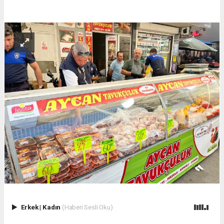
Erkek
|
Kadın
(Haberi Sesli Oku)