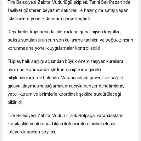
Tire Belediyesi Zabıta Müdürlüğü ekipleri, Tarihi Salı Pazarı’nda
faaliyet gösteren beyaz et satıcıları ile hazır gıda satışı yapan
işletmelere yönelik denetim gerçekleştirdi.
Denetimler kapsamında işletmelerin genel hijyen koşulları,
satışa sunulan ürünlerin son kullanma tarihleri ve soğuk zincirin
korunmasına yönelik uygulamalar kontrol edildi.
Ekipler, halk sağlığı açısından büyük önem taşıyan kurallara
uyulması konusunda işletme sahiplerine gerekli
bilgilendirmelerde bulundu. Vatandaşların güvenli ve sağlıklı
gıdaya ulaşmasını sağlamak amacıyla benzer denetimlerin,
yetkili kurum ve birimlerle koordineli şekilde sürdürüleceği
bildirildi.
Tire Belediyesi Zabıta Müdürü Tarık Bolpaça, vatandaşların
karşılaştıkları olumsuzlukları ilgili birimlere bildirmelerini
isteyerek şunları söyledi: