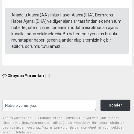
Anadolu Ajansı (AA), İhlas Haber Ajansı (İHA), Demirören
Haber Ajansı (DHA) ve diğer ajanslar tarafından eklenen tüm
haberler, sitemizin editörlerinin müdahalesi olmadan ajans
kanallarından çekilmektedir. Bu haberlerde yer alan hukuki
muhataplar haberi geçen ajanslar olup sitemizin hiç bir
editörü sorumlu tutulamaz...
Okuyucu Yorumları
(0)
Gönder
Yorum yazarak Topluluk Kuralları’nı kabul etmiş bulunuyor ve buyuktire.com
sitesine yaptığınız yorumunuzla ilgili doğrudan veya dolaylı tüm sorumluluğu tek
başınıza üstleniyorsunuz. Yazılan tüm yorumlardan site yönetimi hiçbir şekilde
sorumlu tutulamaz.