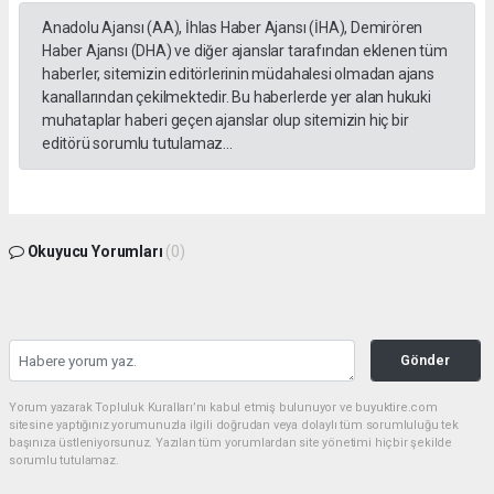
Anadolu Ajansı (AA), İhlas Haber Ajansı (İHA), Demirören
Haber Ajansı (DHA) ve diğer ajanslar tarafından eklenen tüm
haberler, sitemizin editörlerinin müdahalesi olmadan ajans
kanallarından çekilmektedir. Bu haberlerde yer alan hukuki
muhataplar haberi geçen ajanslar olup sitemizin hiç bir
editörü sorumlu tutulamaz...
Okuyucu Yorumları
(0)
Gönder
Yorum yazarak Topluluk Kuralları’nı kabul etmiş bulunuyor ve buyuktire.com
sitesine yaptığınız yorumunuzla ilgili doğrudan veya dolaylı tüm sorumluluğu tek
başınıza üstleniyorsunuz. Yazılan tüm yorumlardan site yönetimi hiçbir şekilde
sorumlu tutulamaz.