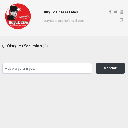
Büyük Tire Gazetesi
buyuktire@hotmail.com
Okuyucu Yorumları
(0)
Gönder
Yorum yazarak Topluluk Kuralları’nı kabul etmiş bulunuyor ve buyuktire.com
sitesine yaptığınız yorumunuzla ilgili doğrudan veya dolaylı tüm sorumluluğu tek
başınıza üstleniyorsunuz. Yazılan tüm yorumlardan site yönetimi hiçbir şekilde
sorumlu tutulamaz.
Anasayfa
Siyaset
Hasan Sarp Yeniden Demokrat