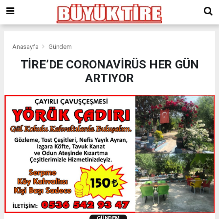
meritking
giriş
kingroyal
giriş
Anasayfa
Gündem
TİRE’DE CORONAVİRÜS HER GÜN
ARTIYOR
GÜNDEM